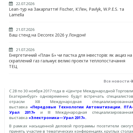
22.07.2026
Lean-тур на Закарпаття! Fischer, К'Лен, Pavlyk, W.P.E.S. та
Lamella
21.07.2026
Ваш стенд на Decorex 2026 у Лондоні!
21.07.2026
Енергетичний «План Б» чи пастка для інвесторів: як акциз на
скраплений газ гальмує великі проекти теплопостачання
ТЕЦ
Все новости
С 28 по 30 ноября 2017 года в «Центре Международной Торговл
Екатеринбург» одновременно будут встречать специалисто
отрасли XIII Международная специализированна
выставка
«Передовые Технологии Автоматизации. ПТА
Урал 2017»
и III Международная специализированна
выставка
«Электроника—Урал 2017».
В рамках насыщенной деловой программы посетители смогу
принять участие в тематических конференциях, круглых стола