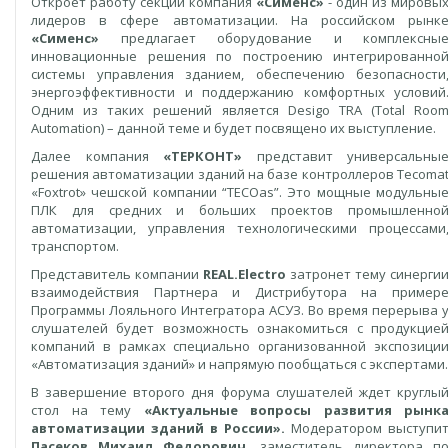
Откроет работу секции компания
«Сименс»
- один из мировы
лидеров в сфере автоматизации. На российском рынк
«Сименс»
предлагает оборудование и комплексны
инновационные решения по построению интегрированно
системы управления зданием, обеспечению безопасности
энергоэффективности и поддержанию комфортных условий
Одним из таких решений является Desigo TRA (Total Roo
Automation) – данной теме и будет посвящено их выступление.
Далее компания
«TEРКОНТ»
представит универсальны
решения автоматизации зданий на базе контроллеров Tecoma
«Foxtrot» чешской компании “TECOas”. Это мощные модульны
ПЛК для средних и больших проектов промышленно
автоматизации, управления технологическими процессами
транспортом.
Представитель компании
REAL.Electro
затронет тему синерги
взаимодействия Партнера и Дистрибутора на пример
Программы Лояльного Интегратора АСУЗ. Во время перерыва 
слушателей будет возможность ознакомиться с продукцие
компаний в рамках специально организованной экспозици
«Автоматизация зданий» и напрямую пообщаться с экспертами.
В завершение второго дня форума слушателей ждет круглы
стол на тему
«
Актуальные вопросы развития рынк
автоматизации зданий в России».
Модератором выступи
Пасеков Михаил Федорович
, заместитель директора п