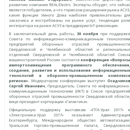
развитию компании REAL.Electro. Эксперты обсудят, что сейча
является побудителем, а что тормозом расширения рынка АСУЗ
какие функции Умного Дома наиболее привлекательны дл
заказчика и востребованы на рынке услуг, тенденции рол
интегратора на рынке АСУЗ в преддверии loT-революции.
В заключительный день работы,
30 ноября
при поддержк
Совета по информационно-коммуникационным технология
предприятий оборонных отраслей промышленност
Свердловской и Челябинской областей и региональны
отделений Свердловской и Челябинской областей Союз
машиностроителей России состоится
конференция
«Вопрос
импортозамещения программного обеспечения
создания, развития и использования информационны
технологий в оборонно-промышленном комплекс
региона».
Модератором конференции выступит
Осадчико
Сергей Иванович
, Председатель Совета по информационно
коммуникационным технологиям (ИКТ) в Союзе предприяти
оборонных отраслей промышленности Свердловской области
вице-президент корпорации «Галактика».
Официальную поддержку выставкам «ПТА-Урал 2017» 
«Электроника-Урал 2017» оказывают Администраци
Екатеринбурга, Международное общество автоматизации
Уральская торгово-промышленная палата, Свердловско