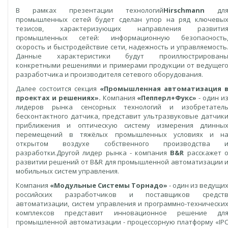
В рамках презентации технологий
Hirschmann
дл
промышленных сетей будет сделан упор на ряд ключевы
тезисов, характеризующих направления развити
промышленных сетей: информационную безопасность
скорость и быстродействие сети, надежность и управляемость
Данные характеристики будут проиллюстрирован
конкретными решениями и примерами продукции от ведущег
разработчика и производителя сетевого оборудования.
Далее состоится секция
«Промышленная автоматизация 
проектах и решениях».
Компания
«Пепперл+Фукс»
- один и
лидеров рынка сенсорных технологий и изобретател
бесконтактного датчика, представит ультразвуковые датчик
приближения и оптическую систему измерения длинны
перемещений в тяжёлых промышленных условиях и н
открытом воздухе собственного производства 
разработки.Другой лидер рынка - компания
B&R
расскажет 
развитии решений от B&R для промышленной автоматизации 
мобильных систем управления.
Компания
«Модульные Системы Торнадо»
- один из ведущи
российских разработчиков и поставщиков средст
автоматизации, систем управления и программно-технически
комплексов представит инновационное решение дл
промышленной автоматизации - процессорную платформу «IP