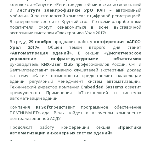
комплексы «Синус» и «Регистр» для сейсмических исследовани
и
Института электрофизики УрО РАН
– автономны
мобильный рентгеновский комплекс с цифровой регистрацией
В завершение состоится Круглый стол. Со всеми разработкам
посетители смогут ознакомиться в зоне выставочно
экспозиции выставки «Электроника-Урал 2017».
В среду,
29 ноября
продолжит работу
конференция «АПСС
Урал 2017»
. Общей темой второго дня стане
«
Автоматизация зданий».
В секции
«Диспетчерско
управление инфраструктурными объектами
руководитель
KNX-User Club
профессионалов России, СНГ 
Балтиипредставит вниманию слушателей экспертный докла
на тему
«
Какие возможности предоставляет владельца
зданий регулярный менеджмент систем автоматизации»
Технический директор компании
Embedded Systems
освети
преимущества Применения IoT-технологий в система
автоматизации зданий.
Компания
RTSoft
представит программное обеспечени
ПЛАТИНУМ-РТскада. Речь пойдет о ключевом компонент
централизованной АСДУ.
Продолжит работу конференции секция
«Практик
автоматизации инженерных систем зданий»
.