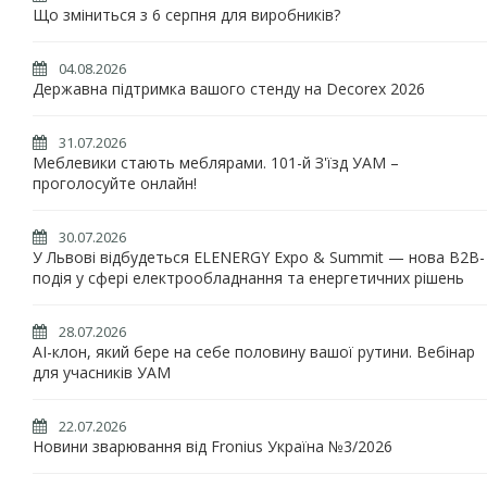
Що зміниться з 6 серпня для виробників?
04.08.2026
Державна підтримка вашого стенду на Decorex 2026
31.07.2026
Меблевики стають меблярами. 101-й З'їзд УАМ –
проголосуйте онлайн!
30.07.2026
У Львові відбудеться ELENERGY Expo & Summit — нова B2B-
подія у сфері електрообладнання та енергетичних рішень
28.07.2026
AI-клон, який бере на себе половину вашої рутини. Вебінар
для учасників УАМ
22.07.2026
Новини зварювання від Fronius Україна №3/2026