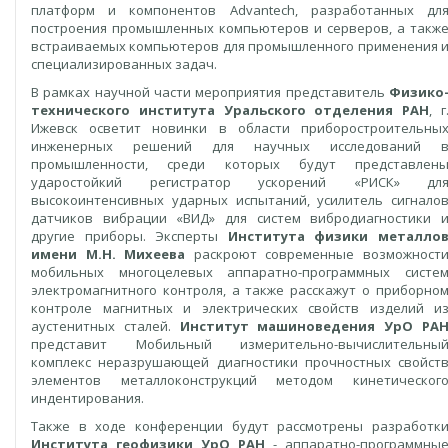
платформ и компонентов Advantech, разработанных дл
построения промышленных компьютеров и серверов, а такж
встраиваемых компьютеров для промышленного применения 
специализированных задач.
В рамках научной части мероприятия представитель
Физико
технического института Уральского отделения РАН
, г
Ижевск осветит новинки в области приборостроительны
инженерных решений для научных исследований 
промышленности, среди которых будут представлен
ударостойкий регистратор ускорений «РИСК» дл
высокоинтенсивных ударных испытаний, усилитель сигнало
датчиков вибрации «ВИД» для систем вибродиагностики 
другие приборы. Эксперты
Института физики металло
имени М.Н. Михеева
раскроют современные возможност
мобильных многоцелевых аппаратно-программных систе
электромагнитного контроля, а также расскажут о приборно
контроле магнитных и электрических свойств изделий и
аустенитных сталей.
Институт машиноведения УрО РА
представит Мобильный измерительно-вычислительны
комплекс неразрушающей диагностики прочностных свойст
элементов металлоконструкций методом кинетическог
индентирования.
Также в ходе конференции будут рассмотрены разработк
Института геофизики УрО РАН
- аппаратно-программны