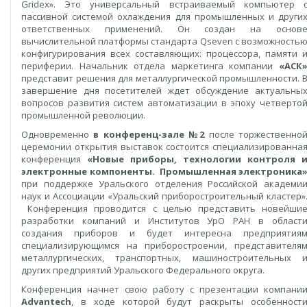
Gridex». Это универсальный встраиваемый компьютер 
пассивной системой охлаждения для промышленных и други
ответственных применений. Он создан на основ
вычислительной платформы стандарта Qseven с возможность
конфигурирования всех составляющих: процессора, памяти 
периферии. Начальник отдела маркетинга компании
«АСК
представит решения для металлургической промышленности. 
завершение дня посетителей ждет обсуждение актуальны
вопросов развития систем автоматизации в эпоху четверто
промышленной революции.
Одновременно
в конференц-зале №2
после торжественно
церемонии открытия выставок состоится специализированна
конференция
«Новые приборы, технологии контроля 
электронные компоненты. Промышленная электроника
при поддержке Уральского отделения Российской академи
наук и Ассоциации «Уральский приборостроительный кластер»
Конференция проводится с целью представить новейши
разработки компаний и Институтов УрО РАН в област
создания приборов и будет интересна предприятия
специализирующимся на приборостроении, представителя
металлургических, транспортных, машиностроительных 
других предприятий Уральского Федерального округа.
Конференция начнет свою работу с презентации компани
Advantech
, в ходе которой будут раскрыты особенност