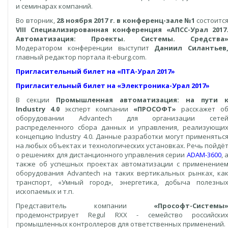
и семинарах компаний.
Во вторник,
28 ноября 2017 г. в конференц-зале №1
состоитс
VI
II
Специализированная конференция «АПСС-Урал 2017
Автоматизация: Проекты. Системы. Средства
Модератором конференции выступит
Даниил Силантьев
главный редактор портала it-eburg.com.
Пригласительный билет на «ПТА-Урал 2017»
Пригласительный билет на «Электроника-Урал 2017»
В секции
Промышленная автоматизация: на пути 
Industry
4.0
эксперт компании
«ПРОСОФТ»
расскажет о
оборудовании Advantech для организации сете
распределенного сбора данных и управления, реализующи
концепцию Industry 4.0. Данные разработки могут применятьс
на любых объектах и технологических установках. Речь пойдё
о решениях для дистанционного управления серии
ADAM-3600
, 
также об успешных проектах автоматизации с применение
оборудования Advantech на таких вертикальных рынках, ка
транспорт, «Умный город», энергетика, добыча полезны
ископаемых и т.п.
Представитель компании
«Прософт-Системы
продемонстрирует Regul RXX - семейство российски
промышленных контроллеров для ответственных применений.