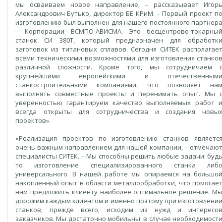
мы осваиваем новое направление, – рассказывает Игор
Александрович Бутько, директор БЕ КРиМ. – Первый проект п
изготовлению был выполнен для нашего постоянного партнер
– Корпорации ВСМПО-АВИСМА. Это бесцентрово-токарны
станок СИ 380Т, который предназначен для обработк
заготовок из титановых сплавов. Сегодня СИТЕК располагае
всеми техническими возможностями для изготовления станко
различной сложности. Кроме того, мы сотрудничаем 
крупнейшими европейскими и отечественным
станкостроительными компаниями, что позволяет на
выполнять совместные проекты и перенимать опыт. Мы 
уверенностью гарантируем качество выполняемых работ 
всегда открыты для сотрудничества и создания новы
проектов».
«Реализация проектов по изготовлению станков являетс
очень важным направлением для нашей компании, – отмечаю
специалисты СИТЕК. – Мы способны решить любые задачи: буд
то изготовление специализированного станка либ
универсального. В нашей работе мы опираемся на большо
накопленный опыт в области металлообработки, что помогае
нам предложить клиенту наиболее оптимальное решение. М
дорожим каждым клиентом и именно поэтому при изготовлени
станков, прежде всего, исходим из нужд и интересо
заказчиков. Мы достаточно мобильны: в случае необходимост