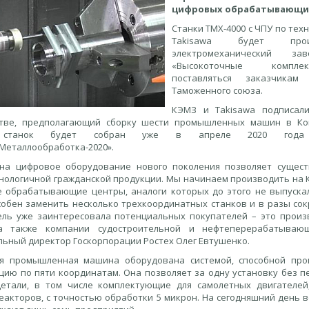
цифровых обрабатывающих
Станки ТМХ-4000 с ЧПУ по тех
Takisawa будет прои
электромеханический з
«Высокоточные комплек
поставляться заказчика
Таможенного союза.
КЭМЗ и Takisawa подписали
тве, предполагающий сборку шести промышленных машин в Ков
 станок будет собран уже в апреле 2020 года
Металлообработка-2020».
на цифровое оборудование нового поколения позволяет сущес
нологичной гражданской продукции. Мы начинаем производить на 
 обрабатывающие центры, аналоги которых до этого не выпускал
собен заменить несколько трехкоординатных станков и в разы со
ель уже заинтересовала потенциальных покупателей – это прои
 а также компании судостроительной и нефтеперерабатывающ
льный директор Госкорпорации Ростех Олег Евтушенко.
я промышленная машина оборудована системой, способной пр
цию по пяти координатам. Она позволяет за одну установку без п
етали, в том числе комплектующие для самолетных двигателей,
еакторов, с точностью обработки 5 микрон. На сегодняшний день в