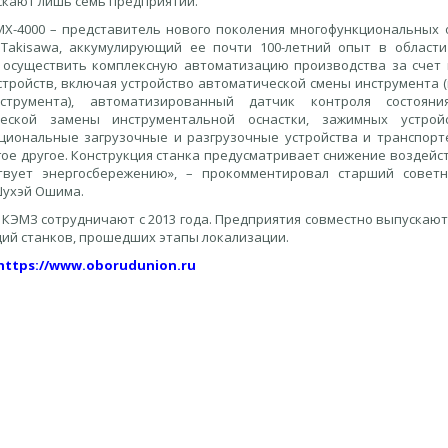
скают лишь семь предприятий.
МХ-4000 – представитель нового поколения многофункциональны
Takisawa, аккумулирующий ее почти 100-летний опыт в области
 осуществить комплексную автоматизацию производства за счет
стройств, включая устройство автоматической смены инструмента (
струмента), автоматизированный датчик контроля состояни
ческой замены инструментальной оснастки, зажимных устрой
циональные загрузочные и разгрузочные устройства и транспорте
гое другое. Конструкция станка предусматривает снижение воздей
твует энергосбережению», – прокомментировал старший совет
Шухэй Ошима.
 КЭМЗ сотрудничают с 2013 года. Предприятия совместно выпускают
ий станков, прошедших этапы локализации.
https://www.oborudunion.ru