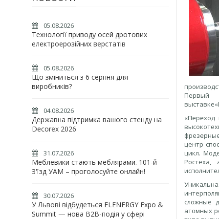
05.08.2026
Технології приводу осей дротових
електроерозійних верстатів
05.08.2026
Що зміниться з 6 серпня для
виробників?
производс
Первый
выставке«
04.08.2026
«Переход 
Державна підтримка вашого стенду на
высокотех
Decorex 2026
фрезерные
центр спо
31.07.2026
цикл. Мод
Меблевики стають меблярами. 101-й
Ростеха,
исполните
З'їзд УАМ – проголосуйте онлайн!
Уникальна
интерполя
30.07.2026
сложные д
У Львові відбудеться ELENERGY Expo &
атомных р
Summit — нова B2B-подія у сфері