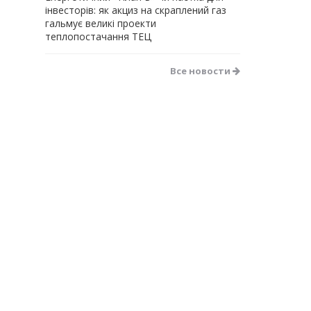
інвесторів: як акциз на скраплений газ
гальмує великі проекти
теплопостачання ТЕЦ
Все новости