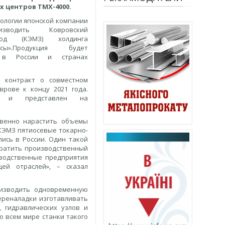
 центров ТМХ-4000.
нологии японской компании
зводить Ковровский
авод (КЭМЗ) холдинга
сы».Продукция будет
м в России и странах
 контракт о совместном
рове к концу 2021 года.
 и представлен на
твенно нарастить объемы
КЭМЗ пятиосевые токарно-
ись в России. Один такой
кратить производственный
зводственные предприятия
ей отраслей», – сказал
оизводить одновременную
ереналадки изготавливать
 гидравлических узлов и
о всем мире станки такого