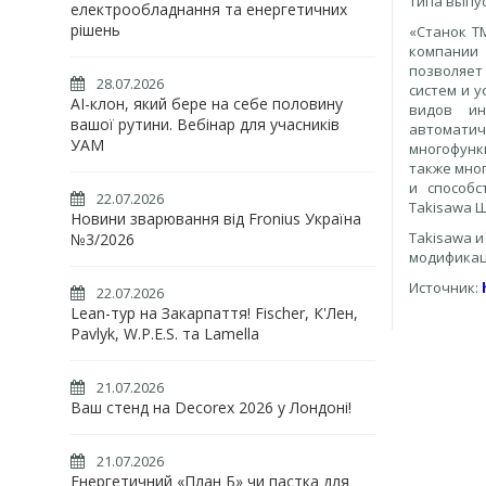
типа выпу
електрообладнання та енергетичних
рішень
«Станок Т
компании 
позволяет
28.07.2026
систем и у
AI-клон, який бере на себе половину
видов ин
вашої рутини. Вебінар для учасників
автомати
УАМ
многофунк
также мно
и способс
22.07.2026
Takisawa 
Новини зварювання від Fronius Україна
Takisawa и
№3/2026
модификац
Источник:
22.07.2026
Lean-тур на Закарпаття! Fischer, К'Лен,
Pavlyk, W.P.E.S. та Lamella
21.07.2026
Ваш стенд на Decorex 2026 у Лондоні!
21.07.2026
Енергетичний «План Б» чи пастка для