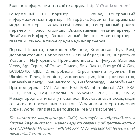
Больше информации - на сайте форума:
http://a7conf.com/ueef
Генеральный ТВ партнер – 5 канал, Генеральны
информационный партнер - Интерфакс-Украина, Генеральны
медиа-партнер – Украинский тиждень, Генеральный радио
партнер - Голос столицы, Эксклюзивный медиа-партнер 
ЛигаБизнесИнформ, Эксклюзивный бизнес медиа-партнер 
газета «Бизнес», а также среди медиа-партнеров:
Перша Шпальта, телеканал «Бизнес», Компаньон, Kyiv Post
Деловая столица, Новое время, Левый берег, HUBs, Энергетик
Украины, Нефтерынок, Промышленность в фокусе, Busines
Views, AgroExpert, ABCnews, Психея, Лига:Закон, Energy.Oil & Gas
LANDLORD, UJBL, ЭлектроВести, Строительный журнал, Th
Ukrainian Times, InVenture, Инфоиндустрия, Капстроительство
RenewableEnergy, Грушевского 5, Gasforenergy, Энергобизнес
При поддержке: СУП, Actions First, MBA International, ACC, EBA
CUCC, KMBS, Год Европы в Украине 2020, UBC, UVCA
Международный институт бизнеса, Всеукраинская ассоциаци
сельских и поселковых советов, Украинская энергетическа
биржа, World Translated, Bendukidze Free Market Center.
По вопросам аккредитации СМИ, пожалуйста, обращайтесь 
Оксане Кадочниковой, менеджеру по связям с общественность
A7 CONFERENCES
по
тел
.: +38 044 227 27 77, +38 068 120 53 35,
е
-mail
oksana@a7-group.com