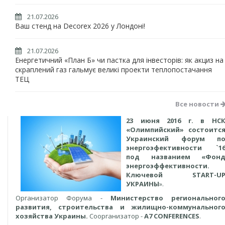
21.07.2026
Ваш стенд на Decorex 2026 у Лондоні!
21.07.2026
Енергетичний «План Б» чи пастка для інвесторів: як акциз на
скраплений газ гальмує великі проекти теплопостачання
ТЕЦ
Все новости
23 июня 2016 г. в НС
«Олимпийский» состоитс
Украинский форум п
энергоэфективности `1
под названием «Фон
энергоэффективности.
Ключевой START-U
УКРАИНЫ
».
Организатор Форума -
Министерство региональног
развития, строительства и жилищно-коммунальног
хозяйства Украины.
Соорганизатор -
A7 CONFERENCES
.