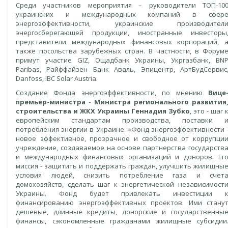
Среди участников мероприятия – руководители ТОП-10
украинских и международных компаний в сфер
энергоэффективности, украинские производител
энергосберегающей продукции, иностранные инвесторы
представители международных финансовых корпораций, 
также посольства зарубежных стран. В частности, в Форум
примут участие GIZ, Ощадбанк Украины, Укргазбанк, BN
Paribas, Райффайзен Банк Аваль, Эпицентр, AртБудСервис
Danfoss, IBC Solar Austria.
Создание Фонда энергоэффективности, по мнению
Вице
премьер-министра - Министра регионального развития
строительства и ЖКХ Украины Геннадия Зубко
, это - шаг 
европейским стандартам производства, поставки 
потребления энергии в Украине. «Фонд энергоэффективности 
новое эффективное, прозрачное и свободное от коррупци
учреждение, создаваемое на основе партнерства государств
и международных финансовых организаций и доноров. Ег
миссия - защитить и поддержать граждан, улучшить жилищны
условия людей, снизить потребление газа и счет
домохозяйств, сделать шаг к энергетической независимост
Украины. Фонд будет привлекать инвестиции 
финансированию энергоэффективных проектов. Ими стану
дешевые, длинные кредиты, донорские и государственны
финансы, сэкономленные гражданами жилищные субсидии