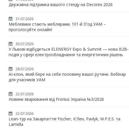
Державна підтримка вашого стенду на Decorex 2026
31.07.2026
Меблевики стають меблярами. 101-й З'їзд УАМ –
проголосуйте онлайн!
30.07.2026
У Львові відбудеться ELENERGY Expo & Summit — нова B2B-
подія у сфері електрообладнання та енергетичних рішень
28.07.2026
AI-клон, який бере на себе половину вашої рутини. Вебінар
для учасників УАМ
22.07.2026
Новини зварювання від Fronius Україна №3/2026
22.07.2026
Lean-тур на Закарпаття! Fischer, К'Лен, Pavlyk, W.P.E.S. та
Lamella