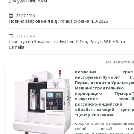
для учасників УАМ
22.07.2026
Новини зварювання від Fronius Україна №3/2026
22.07.2026
Lean-тур на Закарпаття! Fischer, К'Лен, Pavlyk, W.P.E.S. та
Lamella
Все новости
Компания "Урал
инструмент-Пумори" (г
Пермь, входит в Уральску
машиностроительную
корпорацию "Пумори"
выпустила первы
российско-индийский
обрабатывающий цент
"Центр УиП ВФ400".
Сборка станка ознаменовал
собой новый эта