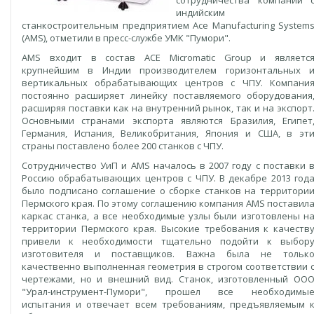
сотрудничества компании 
индийским
станкостроительным предприятием Ace Manufacturing System
(AMS), отметили в пресс-службе УМК "Пумори".
AMS входит в состав ACE Micromatic Group и являетс
крупнейшим в Индии производителем горизонтальных 
вертикальных обрабатывающих центров с ЧПУ. Компани
постоянно расширяет линейку поставляемого оборудования
расширяя поставки как на внутренний рынок, так и на экспорт
Основными странами экспорта являются Бразилия, Египет
Германия, Испания, Великобритания, Япония и США, в эт
страны поставлено более 200 станков с ЧПУ.
Сотрудничество УиП и AMS началось в 2007 году с поставки 
Россию обрабатывающих центров с ЧПУ. В декабре 2013 год
было подписано соглашение о сборке станков на территори
Пермского края. По этому соглашению компания AMS поставил
каркас станка, а все необходимые узлы были изготовлены н
территории Пермского края. Высокие требования к качеств
привели к необходимости тщательно подойти к выбор
изготовителя и поставщиков. Важна была не тольк
качественно выполненная геометрия в строгом соответствии 
чертежами, но и внешний вид. Станок, изготовленный ОО
"Урал-инструмент-Пумори", прошел все необходимы
испытания и отвечает всем требованиям, предъявляемым 