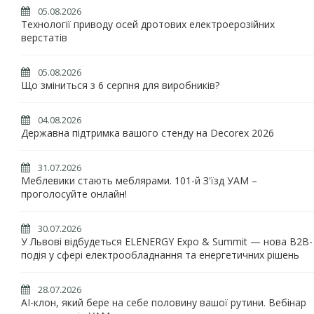
05.08.2026
Технології приводу осей дротових електроерозійних
верстатів
05.08.2026
Що зміниться з 6 серпня для виробників?
04.08.2026
Державна підтримка вашого стенду на Decorex 2026
31.07.2026
Меблевики стають меблярами. 101-й З'їзд УАМ –
проголосуйте онлайн!
30.07.2026
У Львові відбудеться ELENERGY Expo & Summit — нова B2B-
подія у сфері електрообладнання та енергетичних рішень
28.07.2026
AI-клон, який бере на себе половину вашої рутини. Вебінар