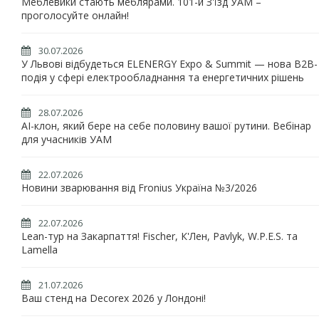
Меблевики стають меблярами. 101-й З'їзд УАМ –
проголосуйте онлайн!
30.07.2026
У Львові відбудеться ELENERGY Expo & Summit — нова B2B-
подія у сфері електрообладнання та енергетичних рішень
28.07.2026
AI-клон, який бере на себе половину вашої рутини. Вебінар
для учасників УАМ
22.07.2026
Новини зварювання від Fronius Україна №3/2026
22.07.2026
Lean-тур на Закарпаття! Fischer, К'Лен, Pavlyk, W.P.E.S. та
Lamella
21.07.2026
Ваш стенд на Decorex 2026 у Лондоні!