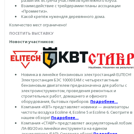
развития. Встреча участников крепёжного клуба.
Взаимодействие с трейдерамии планы ассоциации
«Промметиз».
Какой крепёж нужендля деревянного дома.
Количество мест ограничено!
ПОСЕТИТЬ ВЫСТАВКУ
Новости участников:
Новинка в линейке бензиновых электростанций ELITECH!
Электростанция БЭС 10000 ЕАМ с четырехтактным
бензиновым двигателем предназначена для работы с
электроинструментом, проведения ремонтных и
строительных работ, домашнего и офисного
оборудования, бытовых приборов.
Подробнее...
Компания «КВТ» представляет новинки — анализаторы
чистоты воздуха Ecoline 4, Ecoline 5 и Ecoline 6. Смотрите в
нашем обзоре!
Подробнее...
Компания «СТАВР» представляет аккумуляторный лобзик
ЛА-80/20 из линейки инструмента на едином
аккумуляторе (ЕАП). Смотрите обзор!
Подробнее...