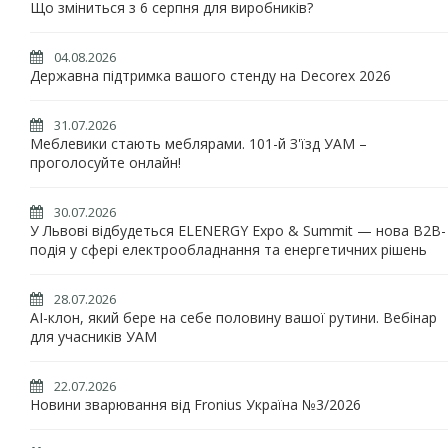
Що зміниться з 6 серпня для виробників?
04.08.2026
Державна підтримка вашого стенду на Decorex 2026
31.07.2026
Меблевики стають меблярами. 101-й З'їзд УАМ –
проголосуйте онлайн!
30.07.2026
У Львові відбудеться ELENERGY Expo & Summit — нова B2B-
подія у сфері електрообладнання та енергетичних рішень
28.07.2026
AI-клон, який бере на себе половину вашої рутини. Вебінар
для учасників УАМ
22.07.2026
Новини зварювання від Fronius Україна №3/2026