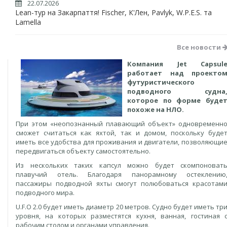
22.07.2026
Lean-тур на Закарпаття! Fischer, К'Лен, Pavlyk, W.P.E.S. та
Lamella
Все новости
Компания Jet Capsul
работает над проекто
футуристического
подводного судна
которое по форме буде
похоже на НЛО.
При этом «неопознанный плавающий объект» одновременн
сможет считаться как яхтой, так и домом, поскольку буде
иметь все удобства для проживания и двигатели, позволяющи
передвигаться объекту самостоятельно.
Из нескольких таких капсул можно будет скомпоноват
плавучий отель. Благодаря панорамному остеклению
пассажиры подводной яхты смогут полюбоваться красотам
подводного мира.
U.F.O 2.0 будет иметь диаметр 20 метров. Судно будет иметь тр
уровня, на которых разместятся кухня, ванная, гостиная 
рабочим столом и органами управления.