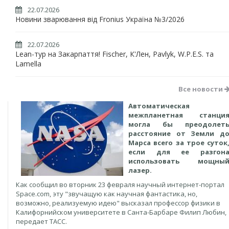
22.07.2026
Новини зварювання від Fronius Україна №3/2026
22.07.2026
Lean-тур на Закарпаття! Fischer, К'Лен, Pavlyk, W.P.E.S. та
Lamella
Все новости
Автоматическая
межпланетная станци
могла бы преодолет
расстояние от Земли д
Марса всего за трое суток
если для ее разгон
использовать мощны
лазер.
Как сообщил во вторник 23 февраля научный интернет-портал
Space.com, эту "звучащую как научная фантастика, но,
возможно, реализуемую идею" высказал профессор физики в
Калифорнийском университете в Санта-Барбаре Филип Любин,
передает ТАСС.