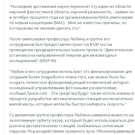
"Последние достижения науки переносят эту идею из области
научной фантастики в область научной реальности, - заявил он
в октябре прошлого года на организованном NASA симпозиуме
по новым концепциям (NIAC). - Мне не известны причины, по
которым мы не сможем сделать это".
После симпозиума профессору Любину и группе его
сотрудников был предоставлен грант на $100 тыс на
проведение предварительных оценок проекта "Двигательная
установка на направленной энергии для межзвездных
исследований" (DEEP-IN).
"Любин и его сотрудники используют это финансирование для
создания более подробного плана того, как можно было бы
создать полностью функционирующий космический аппарат,
оснащенный управляемыми фотонными ускорителями, -
сообщил Space.com. - Эти средства будут также использованы в
процессе разработки автоматических станций исключительно
малой массы, которые могли бы быстро набирать скорость".
Со временем группа профессора Любина намерена вывести на
околоземную орбиту лазер, который будет использоваться для
разгона автоматических станций, снабженных солнечным
парусом. Под воздействием лазерного луча 100-килограммовый