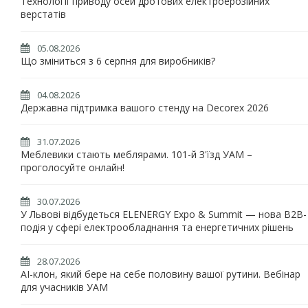
Технології приводу осей дротових електроерозійних
верстатів
05.08.2026
Що зміниться з 6 серпня для виробників?
04.08.2026
Державна підтримка вашого стенду на Decorex 2026
31.07.2026
Меблевики стають меблярами. 101-й З'їзд УАМ –
проголосуйте онлайн!
30.07.2026
У Львові відбудеться ELENERGY Expo & Summit — нова B2B-
подія у сфері електрообладнання та енергетичних рішень
28.07.2026
AI-клон, який бере на себе половину вашої рутини. Вебінар
для учасників УАМ