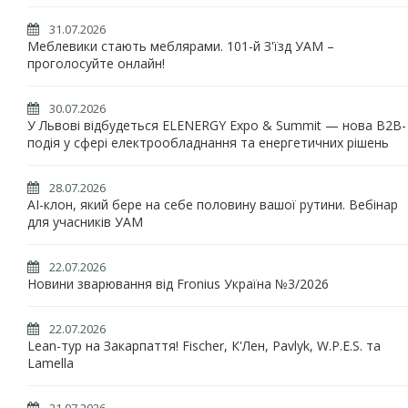
31.07.2026
Меблевики стають меблярами. 101-й З'їзд УАМ –
проголосуйте онлайн!
30.07.2026
У Львові відбудеться ELENERGY Expo & Summit — нова B2B-
подія у сфері електрообладнання та енергетичних рішень
28.07.2026
AI-клон, який бере на себе половину вашої рутини. Вебінар
для учасників УАМ
22.07.2026
Новини зварювання від Fronius Україна №3/2026
22.07.2026
Lean-тур на Закарпаття! Fischer, К'Лен, Pavlyk, W.P.E.S. та
Lamella