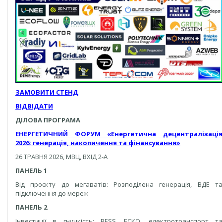
ЗАМОВИТИ СТЕНД
ВІДВІДАТИ
ДІЛОВА ПРОГРАМА
ЕНЕРГЕТИЧНИЙ ФОРУМ
«Енергетична децентралізаці
2026: генерація,
накопичення та фінансування»
26 ТРАВНЯ 2026, МВЦ, ВХІД 2-А
ПАНЕЛЬ 1
Від проєкту до мегаватів: Розподілена генерація, ВДЕ т
підключення до мереж
ПАНЕЛЬ 2
Інвестиції в гнучкість: BESS, ЕСКО, електротранспорт т