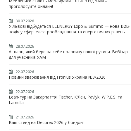
Меблевики стають меблярами. 101-й З'їзд УАМ –
проголосуйте онлайн!
30.07.2026
У Львові відбудеться ELENERGY Expo & Summit — нова B2B-
подія у сфері електрообладнання та енергетичних рішень
28.07.2026
AI-клон, який бере на себе половину вашої рутини. Вебінар
для учасників УАМ
22.07.2026
Новини зварювання від Fronius Україна №3/2026
22.07.2026
Lean-тур на Закарпаття! Fischer, К'Лен, Pavlyk, W.P.E.S. та
Lamella
21.07.2026
Ваш стенд на Decorex 2026 у Лондоні!