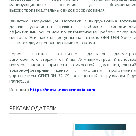
манипуляционные решения для обслуживани
высокопроизводительных видов оборудования.
Зачастую загружающие заготовки и выгружающие готовы
детали устройства являются наиболее экономическ
эффективным решением по автоматизации работы токарны
центров. Эти пакеты доступны на станках GENTURN Swiss 
станках с двумя револьверными головками.
Серия GENTURN охватывает диапазон диаметро
заготовочного стержня от 3 до 76 миллиметров. В качеств
примера можно привести семиосевой двухшпиндельны
токарно-фрезерный центр с числовым программны
управлением GENTURN 32 CS, оснащенный загрузчиком Edg
Patriot 338.
Источник:
https://metal.nestormedia.com
РЕКЛАМОДАТЕЛИ