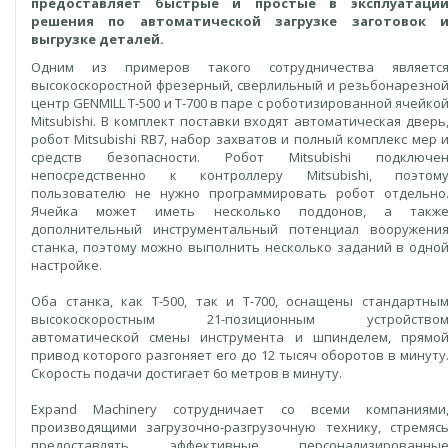
предоставляет быстрые и простые в эксплуатаци
решения по автоматической загрузке заготовок 
выгрузке деталей.
Одним из примеров такого сотрудничества являетс
высокоскоростной фрезерный, сверлильный и резьбонарезно
центр GENMILL T-500 и T-700 в паре с роботизированной ячейко
Mitsubishi. В комплект поставки входят автоматическая дверь
робот Mitsubishi RB7, набор захватов и полный комплекс мер 
средств безопасности. Робот Mitsubishi подключе
непосредственно к контроллеру Mitsubishi, поэтом
пользователю не нужно программировать робот отдельно
Ячейка может иметь несколько поддонов, а такж
дополнительный инструментальный потенциал вооружени
станка, поэтому можно выполнить несколько заданий в одно
настройке.
Оба станка, как T-500, так и T-700, оснащены стандартны
высокоскоростным 21-позиционным устройство
автоматической смены инструмента и шпинделем, прямо
привод которого разгоняет его до 12 тысяч оборотов в минуту
Скорость подачи достигает 6о метров в минуту.
Expand Machinery сотрудничает со всеми компаниями
производящими загрузочно-разгрузочную технику, стремяс
предоставлять эффективные персонализированны