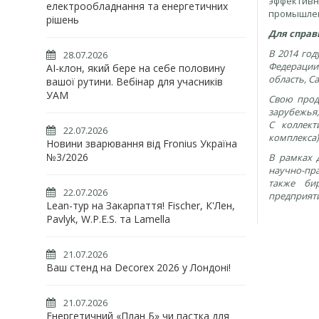
эффектив
електрообладнання та енергетичних
промышлен
рішень
Для справ
В 2014 год
28.07.2026
Федерации
AI-клон, який бере на себе половину
область, С
вашої рутини. Вебінар для учасників
УАМ
Свою прод
зарубежья,
С коллект
22.07.2026
комплекса)
Новини зварювання від Fronius Україна
№3/2026
В рамках 
научно-пр
также би
22.07.2026
предприят
Lean-тур на Закарпаття! Fischer, К'Лен,
Pavlyk, W.P.E.S. та Lamella
21.07.2026
Ваш стенд на Decorex 2026 у Лондоні!
21.07.2026
Енергетичний «План Б» чи пастка для