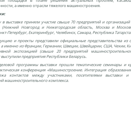
ной площадки в плане решения актуальных проблем, касающ
ности, а именно отрасли тяжелого машиностроения.
ки:
у в выставке приняли участие свыше 70 предприятий и организаций 
 (Нижний Новгород и Нижегородская область, Москва и Московс
анкт-Петербург, Екатеринбург, Челябинск, Самара, Республика Татарстан
укцию и проекты представили официальные представительства из с
 а именно из Франции, Германии, Швеции, Швейцарии, США, Чехии, К
ивной экспозицией (свыше 20 предприятий машиностроительног
 выступили предприятия Республики Беларусь.
деловой программы выставки прошли тематические семинары и кр
актическая конференция «Машиностроение. Интеграция образования,
ржа контактов между участниками, посетителями выставки и 
ий машиностроительного комплекса.