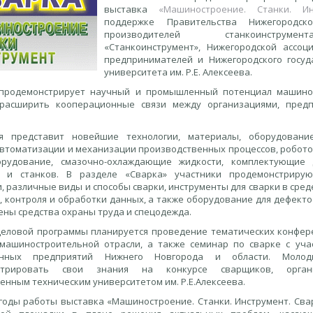
выставка
«Машиностроение. Станки. Ин
поддержке Правительства Нижегородск
производителей станкоинструме
«Станкоинструмент», Нижегородской ассо
предпринимателей и Нижегородского госуд
университета им. Р.Е. Алексеева.
продемонстрирует научный и промышленный потенциал машинос
расширить кооперационные связи между организациями, пред
я представит новейшие технологии, материалы, оборудовани
автоматизации и механизации производственных процессов, робото
орудование, смазочно-охлаждающие жидкости, комплектующие 
и и станков. В разделе «Сварка» участники продемонстриру
, различные виды и способы сварки, инструменты для сварки в сред
, контроля и обработки данных, а также оборудование для дефекто
ены средства охраны труда и спецодежда.
деловой программы планируется проведение тематических конфере
машиностроительной отрасли, а также семинар по сварке с уча
нных предприятий Нижнего Новгорода и области. Молод
стрировать свои знания на конкурсе сварщиков, орган
енным техническим университетом им. Р.Е.Алексеева.
 годы работы выставка «Машиностроение. Станки. Инструмент. Сва