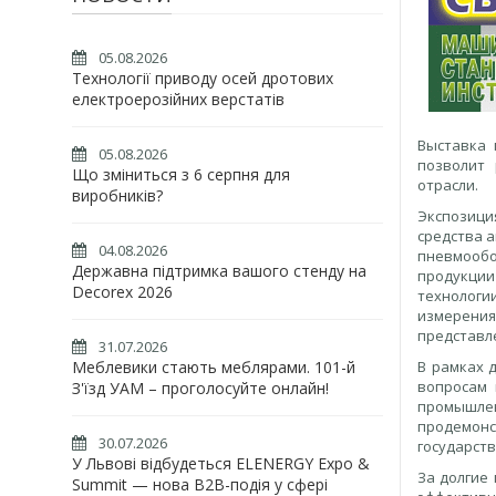
05.08.2026
Технології приводу осей дротових
електроерозійних верстатів
Выставка 
05.08.2026
позволит 
Що зміниться з 6 серпня для
отрасли.
виробників?
Экспозици
средства 
04.08.2026
пневмооб
Державна підтримка вашого стенду на
продукци
Decorex 2026
технологии
измерения
представл
31.07.2026
Меблевики стають меблярами. 101-й
В рамках 
вопросам 
З'їзд УАМ – проголосуйте онлайн!
промышле
продемон
30.07.2026
государств
У Львові відбудеться ELENERGY Expo &
За долгие
Summit — нова B2B-подія у сфері