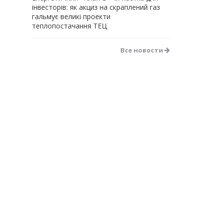
інвесторів: як акциз на скраплений газ
гальмує великі проекти
теплопостачання ТЕЦ
Все новости