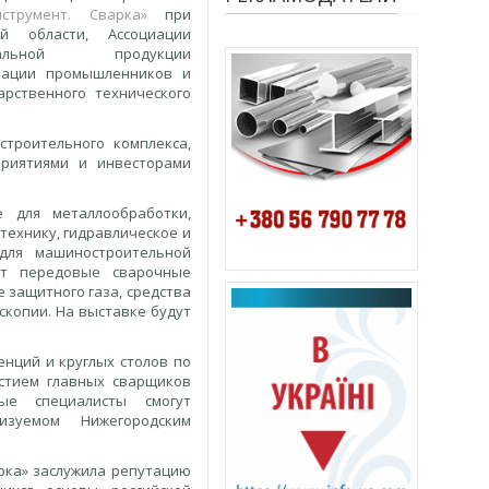
струмент. Сварка»
при
ой области, Ассоциации
нтальной продукции
циации промышленников и
арственного технического
троительного комплекса,
приятиями и инвесторами
е для металлообработки,
технику, гидравлическое и
для машиностроительной
ют передовые сварочные
е защитного газа, средства
скопии. На выставке будут
нций и круглых столов по
стием главных сварщиков
ые специалисты смогут
изуемом Нижегородским
рка» заслужила репутацию