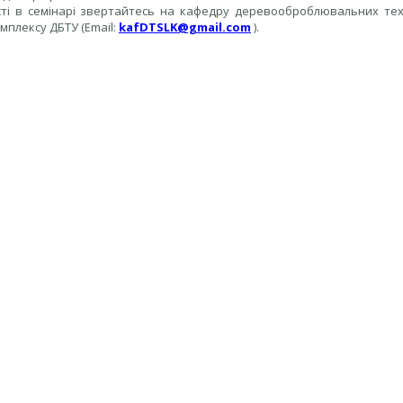
ті в семінарі звертайтесь на кафедру деревооброблювальних техн
омплексу ДБТУ (Email:
kafDTSLK@gmail.com
).