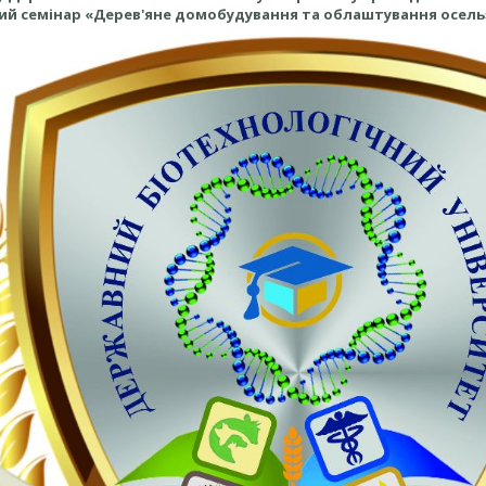
ий семінар «Дерев'яне домобудування та облаштування осель