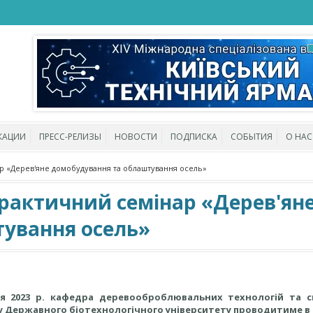
КАЦИИ
ПРЕСС-РЕЛИЗЫ
НОВОСТИ
ПОДПИСКА
СОБЫТИЯ
О НАС
р «Дерев'яне домобудування та облаштування осель»
рактичний семінар «Дерев'ян
ування осель»
ня 2023 р. кафедра деревооброблювальних технологій та с
 Державного біотехнологічного університету проводитиме в