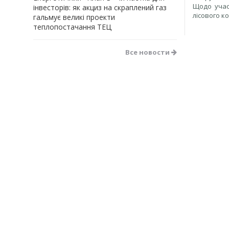
Щодо учас
інвесторів: як акциз на скраплений газ
лісового к
гальмує великі проекти
теплопостачання ТЕЦ
Все новости