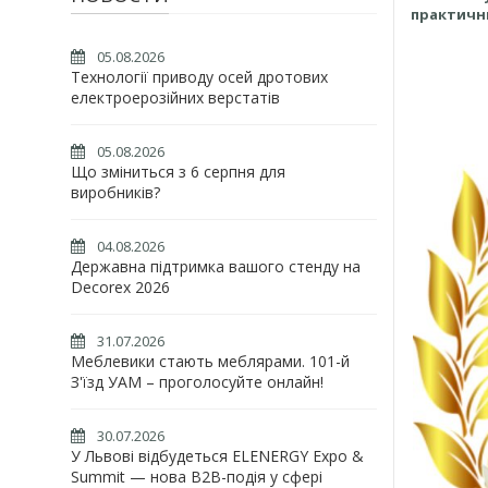
практичн
05.08.2026
Технології приводу осей дротових
електроерозійних верстатів
05.08.2026
Що зміниться з 6 серпня для
виробників?
04.08.2026
Державна підтримка вашого стенду на
Decorex 2026
31.07.2026
Меблевики стають меблярами. 101-й
З'їзд УАМ – проголосуйте онлайн!
30.07.2026
У Львові відбудеться ELENERGY Expo &
Summit — нова B2B-подія у сфері