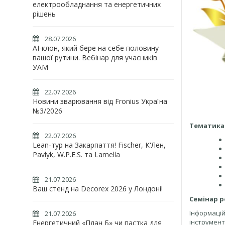
електрообладнання та енергетичних
рішень
28.07.2026
AI-клон, який бере на себе половину
вашої рутини. Вебінар для учасників
УАМ
22.07.2026
Новини зварювання від Fronius Україна
№3/2026
Тематика 
22.07.2026
Lean-тур на Закарпаття! Fischer, К'Лен,
Pavlyk, W.P.E.S. та Lamella
21.07.2026
Ваш стенд на Decorex 2026 у Лондоні!
Семінар р
Інформаці
21.07.2026
інструмент
Енергетичний «План Б» чи пастка для