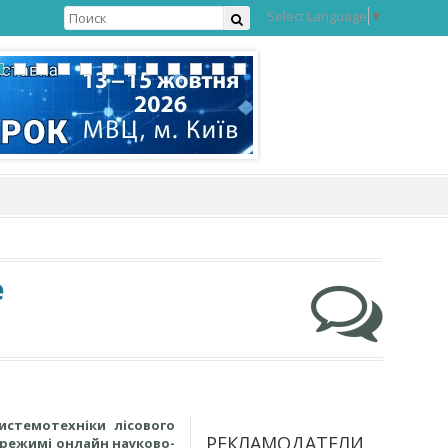
Select Language
▼
е
истемотехніки лісового
РЕКЛАМОДАТЕЛИ
 режимі онлайн науково-