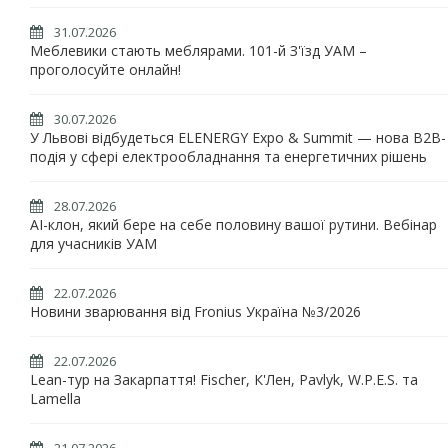
31.07.2026
Меблевики стають меблярами. 101-й З'їзд УАМ –
проголосуйте онлайн!
30.07.2026
У Львові відбудеться ELENERGY Expo & Summit — нова B2B-
подія у сфері електрообладнання та енергетичних рішень
28.07.2026
AI-клон, який бере на себе половину вашої рутини. Вебінар
для учасників УАМ
22.07.2026
Новини зварювання від Fronius Україна №3/2026
22.07.2026
Lean-тур на Закарпаття! Fischer, К'Лен, Pavlyk, W.P.E.S. та
Lamella