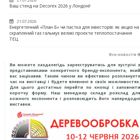
21.07.2026
Ваш стенд на Decorex 2026 у Лондоні!
21.07.2026
Енергетичний «План Б» чи пастка для інвесторів: як акциз на
скраплений газ гальмує великі проекти теплопостачання
ТЕЦ
Все новости
Ви можете заздалегідь зареєструватись для зустрічі 
представниками конкретного бренду-експонента, яки
вас зацікавив. Таким чином ви ефективно розплануєт
час на виставці і будете впевнені в своїх можливостях
Для цього достатньо перейти по кнопці і заповнит
коротку форму. Наш менеджер складе розклад дл
кожного експонента і розповсюдить його напередодн
виставки.