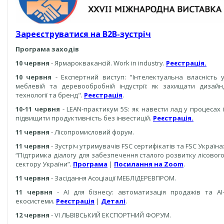
Зареєструватися на В2В-зустріч
Програма заходів
10
червня
- Ярмароквакансій. Work in industry.
Реєстрація
.
10 червня
- Експертний виступ: "Інтелектуальна власність 
меблевій та деревообробній індустрії: як захищати дизайн
технології та бренд".
Реєстрація
.
10-11 червня
- LEAN-практикум 5S: як навести лад у процесах 
підвищити продуктивність без інвестицій.
Реєстрація
.
11 червня
- Лісопромисловий форум.
11 червня
- Зустріч утримувачів FSC сертифікатів та FSC Україна
“Підтримка діалогу для забезпечення сталого розвитку лісовог
сектору України”.
Програма
|
Посилання на Zoom
.
11 червня
- Засідання Асоціації МЕБЛІДЕРЕВПРОМ.
11 червня
- AI для бізнесу: автоматизація продажів та AI
екосистеми.
Реєстрація
|
Деталі
.
12 червня
- VI ЛЬВІВСЬКИЙ ЕКСПОРТНИЙ ФОРУМ.