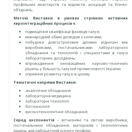
профільних міністерств та відомств, асоціацій та бізнес-
об’єднань.
Метою Виставки в умовах стрімких активних
євроінтеграційних процесів є:
підвищення кваліфікації фахівців галузі;
міжнародний обмін досвідом з колегами;
побудова довгострокових ділових відносин між
виробниками, постачальниками лабораторного
обладнання та технологій і спеціалістами в галузі
лабораторних досліджень;
впровадження інноваційних науково-технічних
рішень у більшість галузей промисловості України;
сприяння розвитку галузі в цілому.
Тематичні напрями Виставки:
аналітичне обладнання
лабораторна медицина
лабораторні технології
біотехнології
високотехнологічне обладнання
Серед експонентів
– вітчизняні та світові виробники,
постачальники обладнання, матеріалів і технологічних
рішень для лабораторій різного профілю.