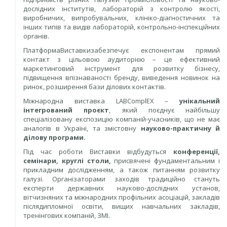
дослідних інститутів, лабораторій з контролю якості,
виробничих, випробувальних, клініко-діагностичних та
інших типів та видів лабораторій, контрольно-інспекційних
органів.
ПлатформаВиставкизабезпечує експонентам прямий
контакт з цільовою аудиторією – це ефективний
маркетинговий інструмент для розвитку бізнесу,
підвищення впізнаваності бренду, виведення новинок на
ринок, розширення бази ділових контактів.
Міжнародна виставка LABComplEX –
унікальний
інтегрований проєкт
, який поєднує найбільшу
спеціалізовану експозицію компаній-учасників, що не має
аналогів в Україні, та змістовну
науково-практичну й
ділову програми.
Під час роботи Виставки відбудуться
конференції,
семінари, круглі столи,
присвячені фундаментальним і
прикладним дослідженням, а також питанням розвитку
галузі. Організаторами заходів традиційно стануть
експерти державних науково-дослідних установ,
вітчизняних та міжнародних профільних асоціацій, закладів
післядипломної освіти, вищих навчальних закладів,
тренінгових компаній, ЗМІ.