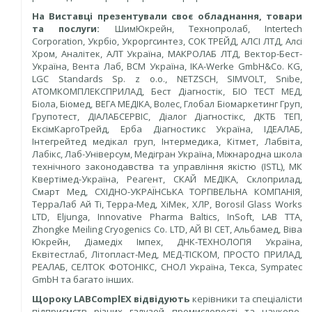
На Виставці презентували своє обладнання, товари
та послуги:
ШимЮкрейн, Технопролаб, Intertech
Corporation, Укрбіо, Укроргсинтез, СОК ТРЕЙД, АЛСІ ЛТД, Алсі
Хром, Аналітек, AЛT Україна, МАКРОЛАБ ЛТД, Вектор-Бест-
Україна, Вента Лаб, BCM Україна, IKA-Werke GmbH&Co. KG,
LGC Standards Sp. z o.o., NETZSCH, SIMVOLT, Snibe,
АТОМКОМПЛЕКСПРИЛАД, Бест Діагностік, БІО ТЕСТ МЕД,
Біола, Біомед, ВЕГА МЕДІКА, Волес, Глобал Біомаркетинг Груп,
Групотест, ДІАЛАБСЕРВІС, Діалог Діагностікс, ДКТБ ТЕП,
ЕксімКаргоТрейд, Ерба Діагностикс Україна, ІДЕАЛАБ,
Інтегрейтед медікал груп, Інтермедика, Кітмет, Лабвіта,
Лабікс, Лаб-Універсум, Медігран Україна, Міжнародна школа
технічного законодавства та управління якістю (ISTL), МК
Квертімед-Україна, Реагент, СКАЙ МЕДІКА, Склоприлад,
Смарт Мед, СХІДНО-УКРАЇНСЬКА ТОРГІВЕЛЬНА КОМПАНІЯ,
ТерраЛаб Ай Ті, Терра-Мед, ХіМек, ХЛР, Borosil Glass Works
LTD, Eljunga, Innovative Pharma Baltics, InSoft, LAB TTA,
Zhongke Meiling Cryogenics Co. LTD, АЙ ВІ СЕТ, Альбамед, Віва
Юкрейн, Діамедіх Імпех, ДНК-ТЕХНОЛОГІЯ Україна,
Еквітестлаб, Літопласт-Мед, МЕД-ТІСКОМ, ПРОСТО ПРИЛАД,
РЕАЛАБ, СЕЛТОК ФОТОНІКС, СНОЛ Україна, Текса, Sympatec
GmbH та багато інших.
Щороку LABComplEX відвідують
керівники та спеціалісти
підприємств різних галузей промисловості та науково-