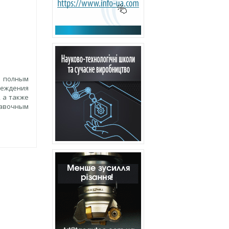
с полным
еждения
 а также
тавочным