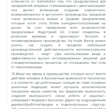
отличается от AutomAction тем, что предусмотрена для
предприятий, впервые сталкивающихся с дигитализацией:
она делает возможным создание компактного,
взаимосвязанного и доступного производства, предлагая
такие возможности малым и средним предприятиям,
которые хотят стать более конкурентоспособными на
рынке. За счет применения всех возможностей,
предлагаемых Индустрией 4.0, станки соединены в
реальном времени и гарантируют быстрое и
оптимизированное производство. На Inside Biesse можно
узнать, как создать в пределах небольшой
производственной действительности интеллектуальное
производство – смарт -,при использовании мощи и
эффективности высоко интегрированных решений для
стандартизованных процессов, не отказываясь при этом
от персонализации.
“
В Biesse мы верим в преимущества, которые могут внести
действия человека в бесконечные возможности технологии,
и в контексте, где роботизация, стоящая во главе основных
рыночных тенденций, может улучшить экономические
показатели наших клиентов, мы предлагаем возможность
создания выигрышного союза робота и машины”,-
утверждает Федерико Брокколи, Директор подразделения
деревообработки/продаж и подконтрольных структур.
“
Мы делаем возможным такой союз на производстве любого