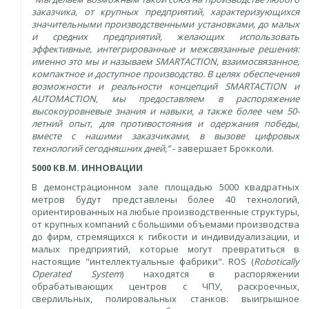
заказчика, от крупных предприятий, характеризующихся
значительными производственными установками, до малых
и средних предприятий, желающих использовать
эффективные, интегрированные и межсвязанные решения:
именно это мы и называем SMARTACTION, взаимосвязанное,
компактное и доступное производство. В целях обеспечения
возможности и реальности концепций SMARTACTION и
AUTOMACTION, мы предоставляем в распоряжение
высокоуровневые знания и навыки, а также более чем 50-
летний опыт, для противостояния и одержания победы,
вместе с нашими заказчиками, в вызове цифровых
технологий сегодняшних дней,”
- завершает Брокколи.
5000 КВ.М. ИННОВАЦИИ
В демонстрационном зале площадью 5000 квадратных
метров будут представлены более 40 технологий,
ориентированных на любые производственные структуры,
от крупных компаний с большими объемами производства
до фирм, стремящихся к гибкости и индивидуализации, и
малых предприятий, которые могут превратиться в
настоящие "интеллектуальные фабрики". ROS (
Robotically
Operated System
) находятся в распоряжении
обрабатывающих центров с ЧПУ, раскроечных,
сверлильных, полировальных станков: выигрышное