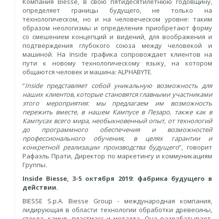
Компания Biesse, в свою пятидесятилетнюю годовщину,
определяет границы будущего, не только на
технологическом, но и на человеческом уровне: таким
образом неологизмы и определения приобретают форму
со смешением концепций и видений, для воображения и
подтверждения глубокого союза между человекой и
машиной. На Inside графика сопровождает клиентов на
пути к новому технологическому языку, на котором
общаются человек и машина: ALPHABYTE.
“
Inside представляет собой уникальную возможность для
наших клиентов, которые становятся главными участниками
этого мероприятия: мы предлагаем им возможность
пережить вместе, в нашем Кампусе в Пезаро, также как в
Кампусах всего мира, необыкновенный опыт, от технологий
до программного обеспечения и возможностей
профессионального обучения, в целях гарантии и
конкретной реализации производства будущего
”, говорит
Рафаэль Прати, Директор по маркетингу и коммуникациям
Группы.
Inside Biesse, 3-5 октября 2019: фабрика будущего в
действии.
BIESSE S.p.A. Biesse Group - международная компания,
лидирующая в области технологии обработки древесины,
стекла, камня, пластмасс и металла. Она разрабатывает,