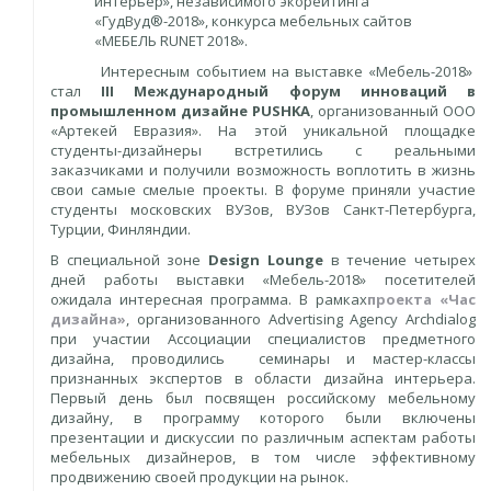
интерьер», независимого экорейтинга
«ГудВуд®-2018», конкурса мебельных сайтов
«МЕБЕЛЬ RUNET 2018».
Интересным событием на выставке «Мебель-2018»
стал
III
Международный форум инноваций в
промышленном дизайне
PUSHKA
, организованный ООО
«Артекей Евразия». На этой уникальной площадке
студенты-дизайнеры встретились с реальными
заказчиками и получили возможность воплотить в жизнь
свои самые смелые проекты. В форуме приняли участие
студенты московских ВУЗов, ВУЗов Санкт-Петербурга,
Турции, Финляндии.
В специальной зоне
Design Lounge
в течение четырех
дней работы выставки «Мебель-2018» посетителей
ожидала интересная программа. В рамках
проекта «Час
дизайна»
, организованного Advertising Agency Archdialog
при участии Ассоциации специалистов предметного
дизайна, проводились
семинары и мастер-классы
признанных экспертов в области дизайна интерьера.
Первый день был посвящен российскому мебельному
дизайну, в программу которого были включены
презентации и дискуссии по различным аспектам работы
мебельных дизайнеров, в том числе эффективному
продвижению своей продукции на рынок.