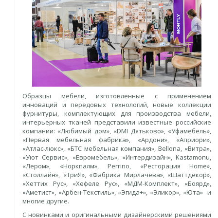
Образцы мебели, изготовленные с применением
инноваций и передовых технологий, новые коллекции
фурнитуры, комплектующих для производства мебели,
интерьерных тканей представили известные российские
компании: «Любимый дом», «DMI Дятьково», «Уфамебель»,
«Первая мебельная фабрика», «Ардони», «Априори»,
«Атлас-люкс», «БТС мебельная компания», Bellona, «Витра»,
«Уют Сервис», «Евромебель», «Интердизайн», Kastamonu,
«Лером», «Норкпалм», Perrino, «Ресторация Home»,
«Столлайн», «ТриЯ», «Фабрика Мирлачева», «Шаттдекор»,
«Хеттих Рус», «Хефеле Рус», «МДМ-Комплект», «Боярд»,
«Аметист», «Арбен-Текстиль», «Эгида+», «Эликор», «Юта» и
многие другие.
С новинками и оригинальными дизайнерскими решениями