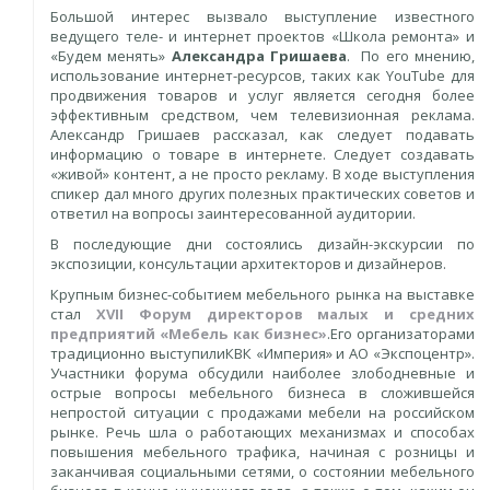
Большой интерес вызвало выступление известного
ведущего теле- и интернет проектов «Школа ремонта» и
«Будем менять»
Александра Гришаева
. По его мнению,
использование интернет-ресурсов, таких как YouTube для
продвижения товаров и услуг является сегодня более
эффективным средством, чем телевизионная реклама.
Александр Гришаев рассказал, как следует подавать
информацию о товаре в интернете. Следует создавать
«живой» контент, а не просто рекламу. В ходе выступления
спикер дал много других полезных практических советов и
ответил на вопросы заинтересованной аудитории.
В последующие дни состоялись дизайн-экскурсии по
экспозиции, консультации архитекторов и дизайнеров.
Крупным бизнес-событием мебельного рынка на выставке
стал
XV
II
Форум директоров малых и средних
предприятий «Мебель как бизнес»
.Его организаторами
традиционно выступилиКВК «Империя» и АО «Экспоцентр».
Участники форума обсудили наиболее злободневные и
острые вопросы мебельного бизнеса в сложившейся
непростой ситуации с продажами мебели на российском
рынке. Речь шла о работающих механизмах и способах
повышения мебельного трафика, начиная с розницы и
заканчивая социальными сетями, о состоянии мебельного