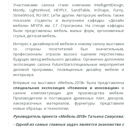
Участниками салона стали компании IntelligentDesign,
Montly, LightsWood, HEYPLY, SandTable, InShape, Furny,
StreetWood, RU-SKY, LeTiи другие. Авторскую мебель также
показали студенты и выпускники кафедры «Дизайн
мебели» МГХПА им. С.Г. Строганова. На стенде кафедры
были представлены мебель малых форм, эргономичные
стулья, детская мебель.
Интерес к дизайнерской мебели и новому салону выставки
со стороны посетителей был значительным,
профессионалы отрасли высоко оценили перспективы
будущих звезд мебельного дизайна. Органично дополняли
экспозицию салона FutureStarsспециальные мероприятия
деловой программы, посвященные дизайну мебели и
интерьера.
Впервые на выставке «Мебель-2018» была представлена
специальная экспозиция «Новинки и инновации»
в
салоне комплектующих для производства мебели.
Производители и поставщики древесных плит, декоров,
лакокрасочных материалов, фурнитуры представили
новые образцы и технологии.
Руководитель проекта «Мебель-2018» Татьяна Самусева:
- Одной из самых главных задач является знакомство с