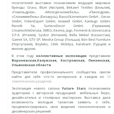
посетителей выставки познакомили ведущие мировые
бренды: Grass, Blum (Австрия), Bekaert Textiles (Бельгия),
«Гомельдрев», «Молодечномебель», «Пинскдрев»,
«Слониммебель» (Беларусь), BauschLinnemann GmbH , Geras
GmbH, FolienExpert GmbH, Imawell GmbH, Kantego GmbH,
Renolit Se, SurtecoDecor GmbH, (Германия);
CreamicArteDeruta, SMEG, Keoma, Jago, Formenti & Giovenzana
S.P.A. (Италия), Syskor (Испания), Bella Mebel (Казахстан),
Gamet SA, GTV SP, Mextra Group (Польша), Bon Best Furniture
(Португалия), Boyteks, Cilek Mobilya, Karebant (Турция) и
многие другие.
В этом году
коллективные экспозиции
представили
Воронежская,
Калужская, Костромская, Пензенская,
Ульяновская области
.
Представители профессионального сообщества смогли
найти для себя что-то интересное в каждом из
10
тематических разделов.
Экспозиция нового салона
Future Stars
познакомила
аудиторию с авторской продукцией мебельных бюро,
дизайн-ателье и столярных мастерских. Выставка дала
возможность молодым талантам заявить о себе,
продемонстрировать свое видение технологических и
дизайнерских решений.