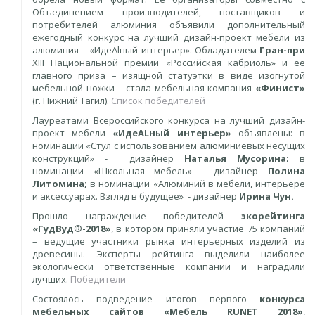
Объединением производителей, поставщиков и
потребителей алюминия объявили дополнительный
ежегодный конкурс на лучший дизайн-проект мебели из
алюминия – «ИдеАlный интерьер». Обладателем
Гран-при
XIII Национальной премии «Российская кабриоль» и ее
главного приза – изящной статуэтки в виде изогнутой
мебельной ножки – стала мебельная компания
«Финист»
(г. Нижний Тагил).
Список победителей
Лауреатами Всероссийского конкурса на лучший дизайн-
проект мебели
«ИдеALный интерьер»
объявлены: в
номинации «Стул с использованием алюминиевых несущих
конструкций» - дизайнер
Наталья Мусорина
;
в
номинации «Школьная мебель» - дизайнер
Полина
Литомина
;
в номинации «Алюминий в мебели, интерьере
и аксессуарах. Взгляд в будущее» - дизайнер
Ирина Чун
.
Прошло награждение победителей
экорейтинга
«ГудВуд
®
-2018»
, в котором приняли участие 75 компаний
– ведущие участники рынка интерьерных изделий из
древесины. Эксперты рейтинга выделили наиболее
экологически ответственные компании и наградили
лучших.
Победители
Состоялось подведение итогов первого
конкурса
мебельных сайтов «Мебель RUNET 2018»
,