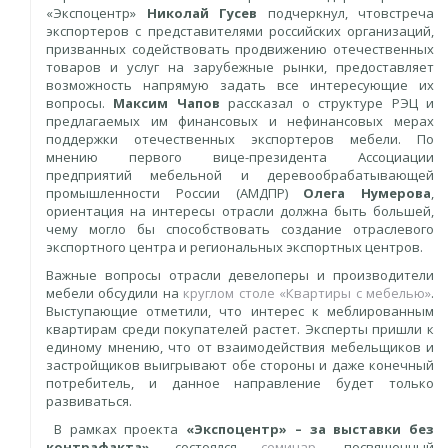
«Экспоцентр»
Николай Гусев
подчеркнул, чтовстреча
экспортеров с представителями российских организаций,
призванных содействовать продвижению отечественных
товаров и услуг на зарубежные рынки, предоставляет
возможность напрямую задать все интересующие их
вопросы.
Максим Чапов
рассказал о структуре РЭЦ и
предлагаемых им финансовых и нефинансовых мерах
поддержки отечественных экспортеров мебели. По
мнению первого вице-президента Ассоциации
предприятий мебельной и деревообрабатывающей
промышленности России (АМДПР)
Олега Нумерова
,
ориентация на интересы отрасли должна быть большей,
чему могло бы способствовать создание отраслевого
экспортного центра и региональных экспортных центров.
Важные вопросы отрасли девелоперы и производители
мебели обсудили на
круглом столе «Квартиры с мебелью»
.
Выступающие отметили, что интерес к меблированным
квартирам среди покупателей растет. Эксперты пришли к
единому мнению, что от взаимодействия мебельщиков и
застройщиков выигрывают обе стороны и даже конечный
потребитель, и данное направление будет только
развиваться.
В рамках проекта
«Экспоцентр» – за выставки без
контрафакта»
состоялся
семинар
, посвященный