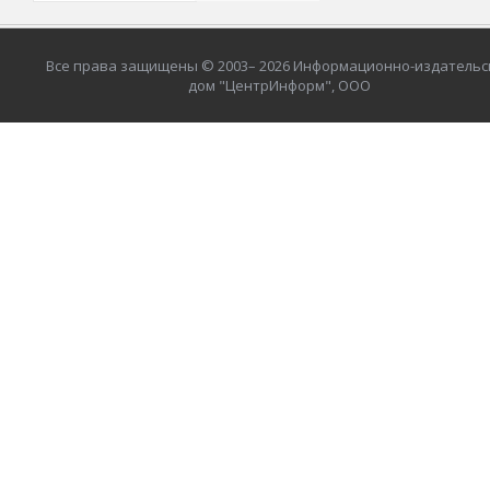
Все права защищены © 2003– 2026 Информационно-издательс
дом "ЦентрИнформ", ООО