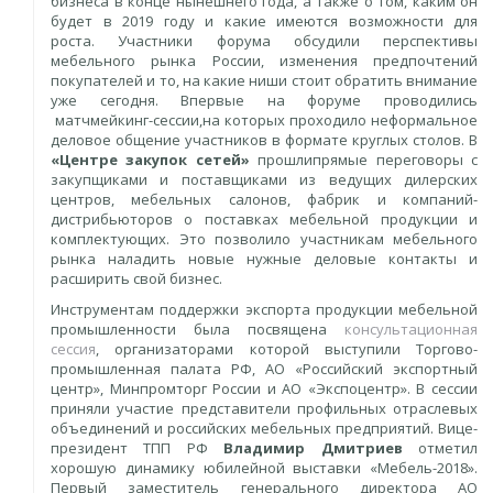
бизнеса в конце нынешнего года, а также о том, каким он
будет в 2019 году и какие имеются возможности для
роста. Участники форума обсудили перспективы
мебельного рынка России, изменения предпочтений
покупателей и то, на какие ниши стоит обратить внимание
уже сегодня. Впервые на форуме
проводились
матчмейкинг-сессии,на которых проходило неформальное
деловое общение участников в формате круглых столов. В
«Центре закупок сетей»
прошлипрямые переговоры с
закупщиками и поставщиками из ведущих дилерских
центров, мебельных салонов, фабрик и компаний-
дистрибьюторов о поставках мебельной продукции и
комплектующих. Это позволило участникам мебельного
рынка наладить новые нужные деловые контакты и
расширить свой бизнес.
Инструментам поддержки экспорта продукции мебельной
промышленности была посвящена
консультационная
сессия
, организаторами которой выступили Торгово-
промышленная палата РФ, АО «Российский экспортный
центр», Минпромторг России и АО «Экспоцентр». В сессии
приняли участие представители профильных отраслевых
объединений и российских мебельных предприятий. Вице-
президент ТПП РФ
Владимир Дмитриев
отметил
хорошую динамику юбилейной выставки «Мебель-2018».
Первый заместитель генерального директора АО