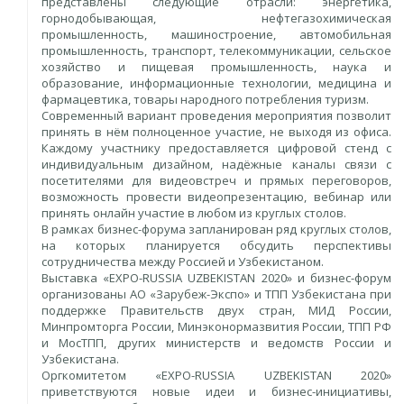
представлены следующие отрасли: энергетика,
горнодобывающая, нефтегазохимическая
промышленность, машиностроение, автомобильная
промышленность, транспорт, телекоммуникации, сельское
хозяйство и пищевая промышленность, наука и
образование, информационные технологии, медицина и
фармацевтика, товары народного потребления туризм.
Современный вариант проведения мероприятия позволит
принять в нём полноценное участие, не выходя из офиса.
Каждому участнику предоставляется цифровой стенд с
индивидуальным дизайном, надёжные каналы связи с
посетителями для видеовстреч и прямых переговоров,
возможность провести видеопрезентацию, вебинар или
принять онлайн участие в любом из круглых столов.
В рамках бизнес-форума запланирован ряд круглых столов,
на которых планируется обсудить перспективы
сотрудничества между Россией и Узбекистаном.
Выставка «EXPO-RUSSIA UZBEKISTAN 2020» и бизнес-форум
организованы АО «Зарубеж-Экспо» и ТПП Узбекистана при
поддержке Правительств двух стран, МИД России,
Минпромторга России, Минэконормазвития России, ТПП РФ
и МосТПП, других министерств и ведомств России и
Узбекистана.
Оргкомитетом «EXPO-RUSSIA UZBEKISTAN 2020»
приветствуются новые идеи и бизнес-инициативы,