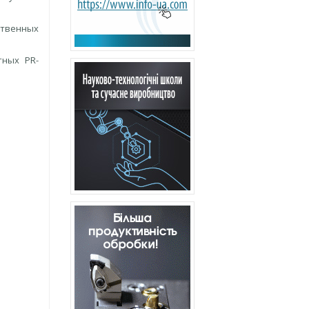
ственных
тных PR-