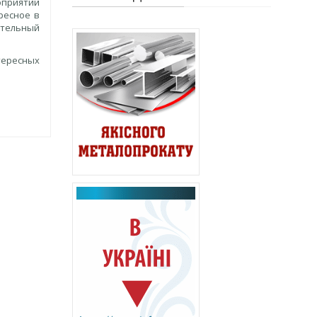
оприятии
ресное в
ительный
тересных