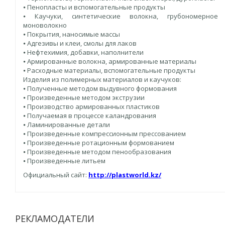
⦁ Пенопласты и вспомогательные продукты
⦁ Каучуки, синтетические волокна, грубономерное
моноволокно
⦁ Покрытия, наносимые массы
⦁ Адгезивы и клеи, смолы для лаков
⦁ Нефтехимия, добавки, наполнители
⦁ Армированные волокна, армированные материалы
⦁ Расходные материалы, вспомогательные продукты
Изделия из полимерных материалов и каучуков:
⦁ Полученные методом выдувного формования
⦁ Произведенные методом экструзии
⦁ Производство армированных пластиков
⦁ Получаемая в процессе каландрования
⦁ Ламинированные детали
⦁ Произведенные компрессионным прессованием
⦁ Произведенные ротационным формованием
⦁ Произведенные методом пенообразования
⦁ Произведенные литьем
Официальный сайт:
http://plastworld.kz/
РЕКЛАМОДАТЕЛИ