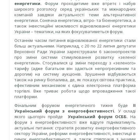
енергетики.
Форум проходитиме вже втретє і набув
широкого розголосу серед українських та міжнародних
компаній завдяки актуальності теми альтернативної
енергетики. Сонячна енергетика, вітро- та біоенергетика, а
також інвестиційні можливості відновлюваної енергетики
України – тематики, на яких фокусуватиметься форум.
Останнім часом питання відновлюваної енергетики стали
більш актуальними. Наприклад, с 20 по 22 липня депутати
Верховної Ради України зареєстрували 6 законопроектів
про зміни системи стимулювання розвитку «зеленої
енергетики». Стосувалися ці зміни переходу з «зеленого»
тарифу (адже багатьом він здається непрогресивним та
дорогим) на систему аукціонів. Зрушення відбуваються
також на ринку біопалива, де, як показує світова практика,
ефективним механізмом є єдина електронна платформа
торгівлі. Вже триває робота щодо впровадження такої
платформи.
Фінальним форумом енергетичного тижня буде
ІІ
Український форум з енергоефективності.
У складі
якого цьогоріч пройде
Український форум ОСББ.
На
форум з енергоефективності вже вдруге підніматимуть
актуальні питання: стратегія розвитку енергоефективного
сектору України, реформи енергоефективності, інвестиції в
ринок енергоефективності, а також співпраця з іншими