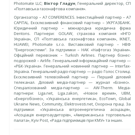
Photomate LLC;
Віктор Гладун
, Генеральний директор, СП
«Полтавська газонафтова компанія».
Організатор – A7 CONFERENCES. Інвестиційний партнер – A7
CAPITAL. Ексклюзивний фінансовий партнер – УКРГАЗБАНК.
Юридичний партнер – міжнародна юридична фірма
Dentons. Партнери: GOLAW, страхова компанія «ІНГО
Україна», СП «Полтавська газонафтова компанія», IKNET,
HUAWEI, Photomate s.r.o. Виставковий партнер – НВФ
"Енергосистеми". За підтримки – НАК «Нафтогаз України».
Офіційний перевізник – Turkish Airlines. Партнер бізнес-
подорожей – Airlife. Генеральний інформаційний партнер —
«РБК-Україна». Генеральний новинний партнер — Interfax-
Україна. Генеральний радіо-партнер — радіо Голос Столиці.
Ексклюзивний телевізійний партнер — Перший діловий
телеканал. Діловий медіа-партнер — журнал «Бізнес».
Спеціалізований медіа-партнер — AW-Therm. Медіа-
партнери: Liga.net, Liga.zakon, «Новое время», UBM,
«Енергобізнес», «Українська енергетика», EcoTown, Global
Ukraine News, Community, Elektrovesti.net, Охорона праці. За
підтримки: «Українська вітроенергетична асоціація»,
«Асоціація енергоаудиторів», «Американська торговельна
палата», Kyiv Post, «Рада підприємців при КМУ» та інших.