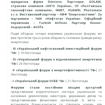
юридична фірма Dentons. Партнери: GOLAW,
страхова компанія «ІНГО Україна», СП «Полтавська
газонафтова компанія», IKNET, HUAWEI, Photomate
s.r.o. Виставковий партнер – НВФ "Енергосистеми". За
підтримки – НАК «Нафтогаз України». Офіційний
перевізник – Turkish Airlines. Партнер бізнес-
подорожей – Airlife.
Подія об’єднає чотири важливих українських форуми, які
вже протягом трьох років збирають головних гравців ринку
енергетики:
-
IIІ «Український нафтогазовий інвестиційний форум
’18»
| 19 Листопада
-
ІІІ «Український форум з відновлюваної енергетики
’18»
| 20 Листопада
-
ІІ «Український форум з енергоефективності ’18»
| 21
Листопада
- І «Український форум ОСББ
’
18»
| 21 Листопада
Форуми стали постійним місцем зустрічей
представників енергетичного сектора, українських та
іноземних девелоперів, інвесторів, державних діячів та
представниками фінансових організацій. Їх мета —
встановити бізнес-контакти та створити основу для