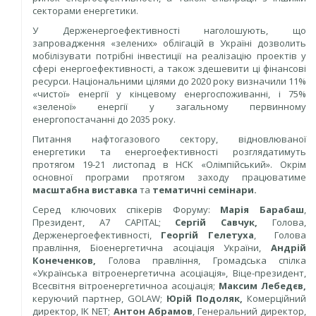
секторами енергетики.
У Держенергоефективності наголошують, що
запровадження «зелених» облігацій в Україні дозволить
мобілізувати потрібні інвестиції на реалізацію проектів у
сфері енергоефективності, а також здешевити ці фінансові
ресурси. Національними цілями до 2020 року визначили 11%
«чистої» енергії у кінцевому енергоспоживанні, і 75%
«зеленої» енергії у загальному первинному
енергопостачанні до 2035 року.
Питання нафтогазового сектору, відновлюваної
енергетики та енергоефективності розглядатимуть
протягом 19-21 листопад в НСК «Олімпійський». Окрім
основної програми протягом заходу працюватиме
масштабна виставка
та
тематичні семінари.
Серед ключових спікерів Форуму:
Марія Барабаш
,
Президент, A7 CAPITAL;
Сергій Савчук,
Голова,
Держенергоефективності,
Георгій Гелетуха
, Голова
правління, Біоенергетична асоціація України,
Андрій
Конеченков,
Голова правління, Громадська спілка
«Українська вітроенергетична асоціація», Віце-президент,
Всесвітня вітроенергетичноа асоціація;
Максим Лебедєв,
керуючий партнер, GOLAW;
Юрій Подоляк,
Комерційний
директор, IK NET;
Антон Абрамов
, Генеральний директор,