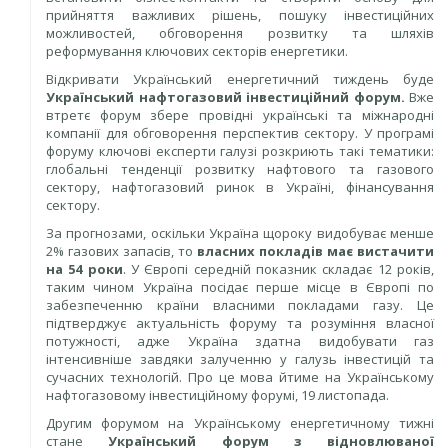
прийняття важливих рішень, пошуку інвестиційних
можливостей, обговорення розвитку та шляхів
реформування ключових секторів енергетики.
Відкривати Український енергетичний тиждень буде
Український нафтогазовий інвестиційний форум.
Вже
втретє форум збере провідні українські та міжнародні
компанії для обговорення перспектив сектору. У програмі
форуму ключові експерти галузі розкриють такі тематики:
глобальні тенденції розвитку нафтового та газового
сектору, нафтогазовий ринок в Україні, фінансування
сектору.
За прогнозами, оскільки Україна щороку видобуває менше
2% газових запасів, то
власних покладів має вистачити
на 54 роки
. У Європі середній показник складає 12 років,
таким чином Україна посідає перше місце в Європі по
забезпеченню країни власними покладами газу. Це
підтверджує актуальність форуму та розуміння власної
потужності, адже Україна здатна видобувати газ
інтенсивніше завдяки залученню у галузь інвестицій та
сучасних технологій. Про це мова йтиме на Українському
нафтогазовому інвестиційному форумі, 19 листопада.
Другим форумом на Українському енергетичному тижні
стане
Український форум з відновлюваної