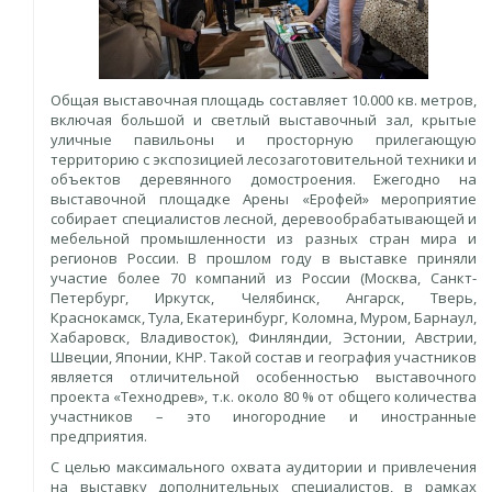
Общая выставочная площадь составляет 10.000 кв. метров,
включая большой и светлый выставочный зал, крытые
уличные павильоны и просторную прилегающую
территорию с экспозицией лесозаготовительной техники и
объектов деревянного домостроения. Ежегодно на
выставочной площадке Арены «Ерофей» мероприятие
собирает специалистов лесной, деревообрабатывающей и
мебельной промышленности из разных стран мира и
регионов России. В прошлом году в выставке приняли
участие более 70 компаний из России (Москва, Санкт-
Петербург, Иркутск, Челябинск, Ангарск, Тверь,
Краснокамск, Тула, Екатеринбург, Коломна, Муром, Барнаул,
Хабаровск, Владивосток), Финляндии, Эстонии, Австрии,
Швеции, Японии, КНР. Такой состав и география участников
является отличительной особенностью выставочного
проекта «Технодрев», т.к. около 80 % от общего количества
участников – это иногородние и иностранные
предприятия.
С целью максимального охвата аудитории и привлечения
на выставку дополнительных специалистов, в рамках