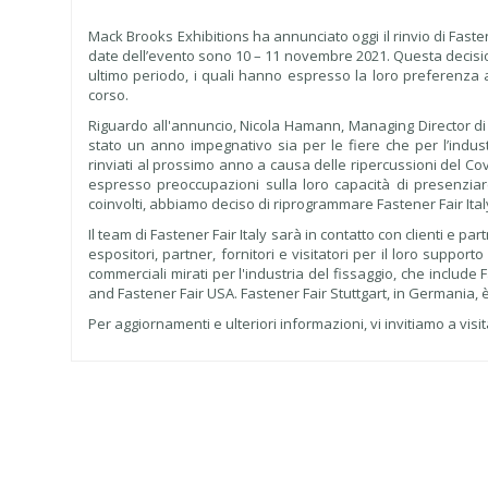
Mack Brooks Exhibitions ha annunciato oggi il rinvio di Faste
date dell’evento sono 10 – 11 novembre 2021. Questa decisi
ultimo periodo, i quali hanno espresso la loro preferenza a
corso.
Riguardo all'annuncio, Nicola Hamann, Managing Director di
stato un anno impegnativo sia per le fiere che per l’indust
rinviati al prossimo anno a causa delle ripercussioni del Covi
espresso preoccupazioni sulla loro capacità di presenziare
coinvolti, abbiamo deciso di riprogrammare Fastener Fair It
Il team di Fastener Fair Italy sarà in contatto con clienti e p
espositori, partner, fornitori e visitatori per il loro support
commerciali mirati per l'industria del fissaggio, che include
and Fastener Fair USA. Fastener Fair Stuttgart, in Germania, 
Per aggiornamenti e ulteriori informazioni, vi invitiamo a visit