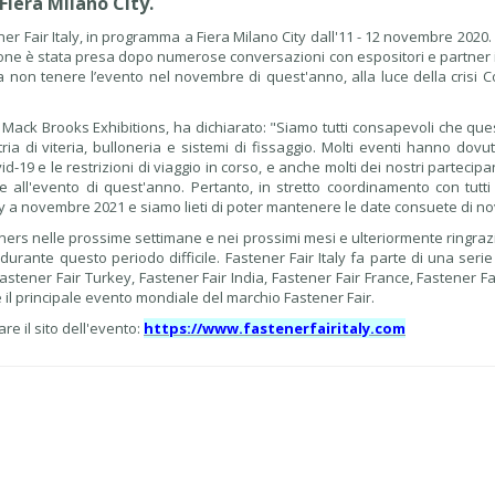
Fiera Milano City.
ner Fair Italy, in programma a Fiera Milano City dall'11 - 12 novembre 2020
one è stata presa dopo numerose conversazioni con espositori e partner 
 non tenere l’evento nel novembre di quest'anno, alla luce della crisi C
 Mack Brooks Exhibitions, ha dichiarato: "Siamo tutti consapevoli che qu
ria di viteria, bulloneria e sistemi di fissaggio. Molti eventi hanno dov
d-19 e le restrizioni di viaggio in corso, e anche molti dei nostri partecip
 all'evento di quest'anno. Pertanto, in stretto coordinamento con tutti 
aly a novembre 2021 e siamo lieti di poter mantenere le date consuete di n
artners nelle prossime settimane e nei prossimi mesi e ulteriormente ringrazi
o durante questo periodo difficile. Fastener Fair Italy fa parte di una serie
 Fastener Fair Turkey, Fastener Fair India, Fastener Fair France, Fastener F
è il principale evento mondiale del marchio Fastener Fair.
are il sito dell'evento:
https://www.fastenerfairitaly.com