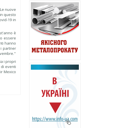
. Le nuove
in questo
ovid-19 in
est'anno è
uto essere
anti hanno
i partner
ovembre."
a i propri
 di eventi
air Mexico