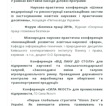
У рамках виставки заходи ділової програми
:
-
Науково-практична конференція «Шляхи
модернізації та реконструкції каналізаційних систем
із застосуванням новітніх наукових і практичних
досягнень»
,
Асоціація «Питна вода України»
-
Форум «Безпека праці-2019»
,
Журнал «Охорона
праці і пожежна безпека»
-
Міжнародна науково-практична конференція
«Інноваційний розвиток освітньо-наукової сфери»
,
Кафедра інформаційно-технічних і природничих дисциплін
Київського кооперативного інституту бізнесу і права,
керівник - к.т.н., доцент О.О. Броварець
-
Конференція «ВІД ЛАНУ ДО СТОЛУ» для
підприємств харчової та сільськогосподарської
галузей
,
«Законодавчі зміни в галузях
агропродовольчого ринку. Проведення державного
контролю на виробництва при зберіганні та
транспортуванні продукції»
-
Конференція «СИЛА ЯКОСТІ» для промислових
підприємств
,
ГО Сила Якості
-
«Перша глобальна стратегія “Vision Zero” в
Україні. Як зменшити рівень травмувань та