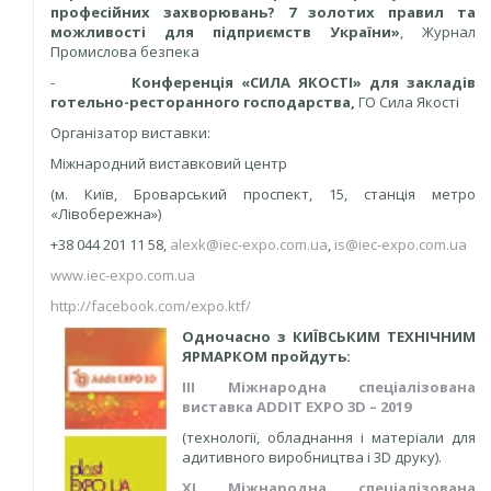
професійних захворювань? 7 золотих правил та
можливості для підприємств України»
, Журнал
Промислова безпека
-
Конференція «СИЛА ЯКОСТІ» для закладів
готельно-ресторанного господарства
,
ГО Сила Якості
Організатор виставки:
Міжнародний виставковий центр
(м. Київ, Броварський проспект, 15, станція метро
«Лівобережна»)
+38 044 201 11 58,
alexk@iec-expo.com.ua
,
is@iec-expo.com.ua
www.iec-expo.com.ua
http://facebook.com/expo.ktf/
Одночасно з КИЇВСЬКИМ ТЕХНІЧНИМ
ЯРМАРКОМ пройдуть:
IІI Міжнародна спеціалізована
виставка ADDIT EXPO 3D – 2019
(технології, обладнання і матеріали для
адитивного виробництва і 3D друку).
XI Міжнародна спеціалізована