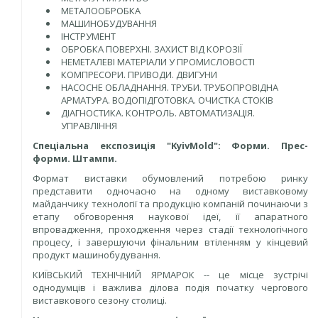
МЕТАЛООБРОБКА
МАШИНОБУДУВАННЯ
ІНСТРУМЕНТ
ОБРОБКА ПОВЕРХНІ. ЗАХИСТ ВІД КОРОЗІЇ
НЕМЕТАЛЕВІ МАТЕРІАЛИ У ПРОМИСЛОВОСТІ
КОМПРЕСОРИ. ПРИВОДИ. ДВИГУНИ
НАСОСНЕ ОБЛАДНАННЯ. ТРУБИ. ТРУБОПРОВІДНА
АРМАТУРА. ВОДОПІДГОТОВКА. ОЧИСТКА СТОКІВ
ДІАГНОСТИКА. КОНТРОЛЬ. АВТОМАТИЗАЦІЯ.
УПРАВЛІННЯ
Спеціальна експозиція
"KyivMold"
: Форми. Прес-
форми. Штампи.
Формат виставки обумовлений потребою ринку
представити одночасно на одному виставковому
майданчику технології та продукцію компаній починаючи з
етапу обговорення наукової ідеї, її апаратного
впровадження, проходження через стадії технологічного
процесу, і завершуючи фінальним втіленням у кінцевий
продукт машинобудування.
КИЇВСЬКИЙ ТЕХНІЧНИЙ ЯРМАРОК -- це місце зустрічі
однодумців і важлива ділова подія початку чергового
виставкового сезону столиці.