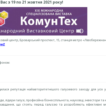
ас з 19 по 21 жовтня 2021 року!
ковий центр, Броварський проспект, 15, станція метро «Лівобережна»
WwZ
фоном:
илася репутація найавторитетнішого галузевого заходу для усіх у
, лідери галузі, професійна бізнесспільнота, науковці, інвестори та
 завдання, що стоять перед галуззю та розробляють ефективні м