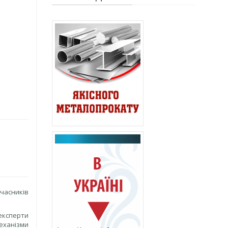
часників
 експерти
еханізми