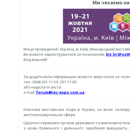
Ми чекаємо на В
Місце проведення: Україна, м. Київ, Міжнародний вистав
Ви можете зареєструватися за посиланням:
bit.ly/2Foz
Вхід вільний!
За додатковою інформацією можете звертатися за теле
тел.: (044) 201-11-59, 201-11-66
або надіслати листа:
e-mail:
forum@iec-expo.com.ua
Ключова виставкова подія в Україні, за якою затверд
житловокомунальної сфери.
Щорічно керівники органів державної та виконавчої влади
з країн ближнього і дальнього зарубіжжя вирішують