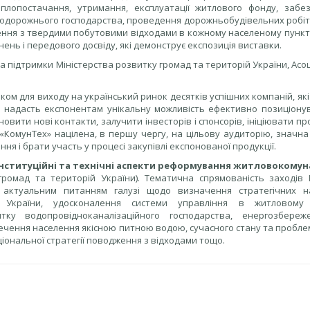
плопостачання, утримання, експлуатації житлового фонду, забе
нодорожнього господарства, проведення дорожньобудівельних робіт,
ження з твердими побутовими відходами в кожному населеному пункт
нь і передового досвіду, які демонструє експозиція виставки.
підтримки Міністерства розвитку громад та територій України, Асоці
ом для виходу на український ринок десятків успішних компаній, які
ці надасть експонентам унікальну можливість ефективно позиціонув
овити нові контакти, залучити інвесторів і спонсорів, ініціювати п
 «КомунТех» націлена, в першу чергу, на цільову аудиторію, значн
ня і брати участь у процесі закупівлі експонованої продукції.
нституційні та технічні аспекти реформування житловокому
громад та територій України). Тематична спрямованість заходів 
на актуальним питанням галузі щодо визначення стратегічних н
 України, удосконалення системи управління в житловому с
итку водопровідноканалізаційного господарства, енергозбере
печення населення якісною питною водою, сучасного стану та пробл
ціональної стратегії поводження з відходами тощо.