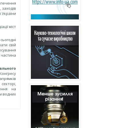
зпечення
 заходів
і України
ації міст
 сьогодні
ати свій
росування
а частина
нального
Конгресу
апрямків
екторі,
ження на
ем водних