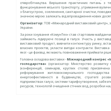
співробітництва. Вирішення практичних питань з те
функціонування міського транспорту, утримання вулич
з благоустрою, озеленення, санітарної очистки, повод
значною мірою залежать від впровадження нових досягне
Організатор:
ТОВ «Міжнародний виставковий центр», за 
України.
За роки існування «КомунТех» став стартовим майданчик
займають лідируючі позиції в галузі. Участь у вистав
виставковий продукт, вивчити кон'юнктуру ринку, встан
власних проектів, укласти вигідні контракти. Виставка
якої - це фахівці, які мають повноваження приймати рішен
Головна складова виставки -
Міжнародний конгрес «І
господарства»
(організатор: Міністерствo розвитку 
(конференцій, семінарів, круглих столів) присвяче
реформування житловокомунального господарства
енергоефективності в будівництві, стратегії розв
підприємствах галузі, системи тарифоутворення, забез
ресурсів, технологій очищення стічних вод, розробки на