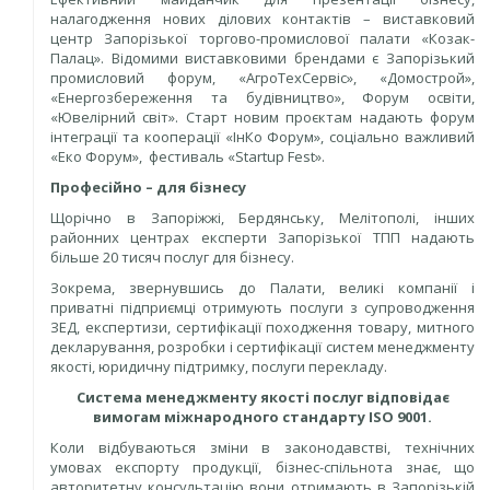
налагодження нових ділових контактів – виставковий
центр Запорізької торгово-промислової палати «Козак-
Палац». Відомими виставковими брендами є Запорізький
промисловий форум, «АгроТехСервіс», «Домострой»,
«Енергозбереження та будівництво», Форум освіти,
«Ювелірний світ». Старт новим проєктам надають форум
інтеграції та кооперації «ІнКо Форум», соціально важливий
«Еко Форум», фестиваль «Startup Fest».
Професійно – для бізнесу
Щорічно в Запоріжжі, Бердянську, Мелітополі, інших
районних центрах експерти Запорізької ТПП надають
більше 20 тисяч послуг для бізнесу.
Зокрема, звернувшись до Палати, великі компанії і
приватні підприємці отримують послуги з супроводження
ЗЕД, експертизи, сертифікації походження товару, митного
декларування, розробки і сертифікації систем менеджменту
якості, юридичну підтримку, послуги перекладу.
Система менеджменту якості послуг відповідає
вимогам міжнародного стандарту ISO 9001.
Коли відбуваються зміни в законодавстві, технічних
умовах експорту продукції, бізнес-спільнота знає, що
авторитетну консультацію вони отримають в Запорізькій