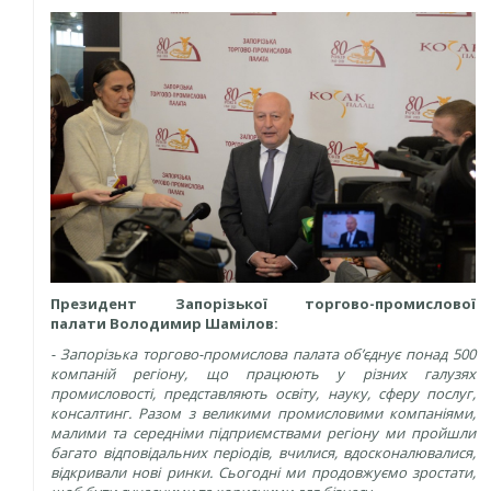
Президент Запорізької торгово-промислової
палати
Володимир Шамілов:
- Запорізька торгово-промислова палата об’єднує понад 500
компаній регіону, що працюють у різних галузях
промисловості, представляють освіту, науку, сферу послуг,
консалтинг. Разом з великими промисловими компаніями,
малими та середніми підприємствами регіону ми пройшли
багато відповідальних періодів, вчилися, вдосконалювалися,
відкривали нові ринки. Сьогодні ми продовжуємо зростати,