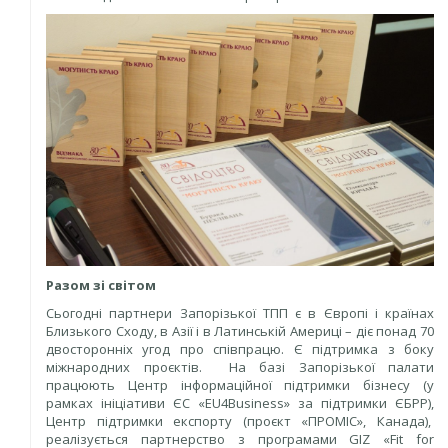
Разом зі світом
Сьогодні партнери Запорізької ТПП є в Європі і країнах
Близького Сходу, в Азії і в Латинській Америці – діє понад 70
двосторонніх угод про співпрацю. Є підтримка з боку
міжнародних проєктів. На базі Запорізької палати
працюють Центр інформаційної підтримки бізнесу (у
рамках ініціативи ЄС «EU4Business» за підтримки ЄБРР),
Центр підтримки експорту (проєкт «ПРОМІС», Канада),
реалізується партнерство з програмами GIZ «Fit for