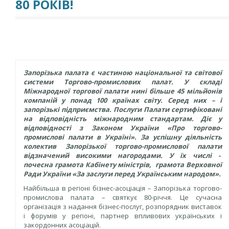
80 РОКІВ!
Запорізька палата є частиною національної та світової
системи Торгово-промислових палат.
У складі
Міжнародної торгової палати нині більше 45 мільйонів
компаній у понад 100 країнах світу. Серед них – і
запорізькі підприємства. Послуги Палати сертифіковані
на відповідність міжнародним стандартам.
Діє у
відповідності з Законом України «Про торгово-
промислові палати в Україні».
За успішну діяльність
колектив Запорізької торгово-промислової палати
відзначений високими нагородами. У їх числі -
почесна грамота Кабінету міністрів, грамота Верховної
Ради України «За заслуги перед Українським народом».
Найбільша в регіоні бізнес-асоціація – Запорізька торгово-
промислова палата – святкує 80-річчя. Це сучасна
організація з надання бізнес-послуг, розпорядник виставок
і форумів у регіоні, партнер впливових українських і
закордонних асоціацій.