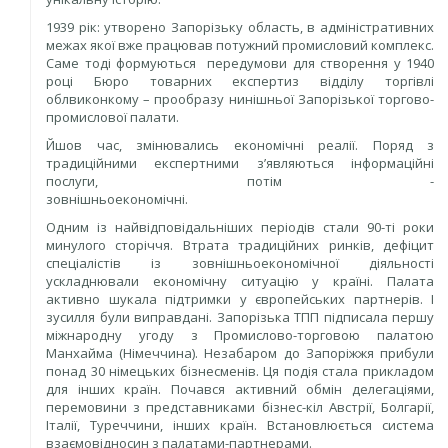
1939 рік: утворено Запорізьку область, в адміністративних
межах якої вже працював потужний промисловий комплекс.
Саме тоді формуються передумови для створення у 1940
році Бюро товарних експертиз відділу торгівлі
облвиконкому – прообразу нинішньої Запорізької торгово-
промислової палати.
Йшов час, змінювались економічні реалії. Поряд з
традиційними експертними з’являються інформаційні
послуги, потім -
зовнішньоекономічні.
Одним із найвідповідальніших періодів стали 90-ті роки
минулого сторіччя. Втрата традиційних ринків, дефіцит
спеціалістів із зовнішньоекономічної діяльності
ускладнювали економічну ситуацію у країні. Палата
активно шукала підтримки у європейських партнерів. І
зусилля були виправдані. Запорізька ТПП підписала першу
міжнародну угоду з Промислово-торговою палатою
Манхайма (Німеччина). Незабаром до Запоріжжя прибули
понад 30 німецьких бізнесменів. Ця подія стала прикладом
для інших країн. Почався активний обмін делегаціями,
перемовини з представниками бізнес-кіл Австрії, Болгарії,
Італії, Туреччини, інших країн. Встановлюється система
взаємовідносин з палатами-партнерами.