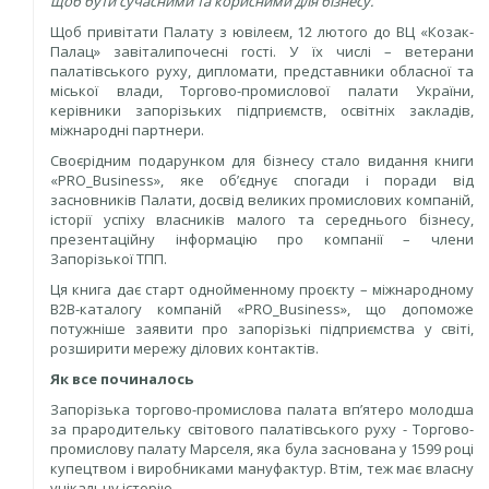
щоб бути сучасними та корисними для бізнесу.
Щоб привітати Палату з ювілеєм, 12 лютого до ВЦ «Козак-
Палац» завіталипочесні гості. У їх числі – ветерани
палатівського руху, дипломати, представники обласної та
міської влади, Торгово-промислової палати України,
керівники запорізьких підприємств, освітніх закладів,
міжнародні партнери.
Своєрідним подарунком для бізнесу стало видання книги
«PRO_Business», яке об’єднує спогади і поради від
засновників Палати, досвід великих промислових компаній,
історії успіху власників малого та середнього бізнесу,
презентаційну інформацію про компанії – члени
Запорізької ТПП.
Ця книга дає старт однойменному проєкту – міжнародному
В2В-каталогу компаній «PRO_Business», що допоможе
потужніше заявити про запорізькі підприємства у світі,
розширити мережу ділових контактів.
Як все починалось
Запорізька торгово-промислова палата вп’ятеро молодша
за прародительку світового палатівського руху - Торгово-
промислову палату Марселя, яка була заснована у 1599 році
купецтвом і виробниками мануфактур. Втім, теж має власну
унікальну історію.