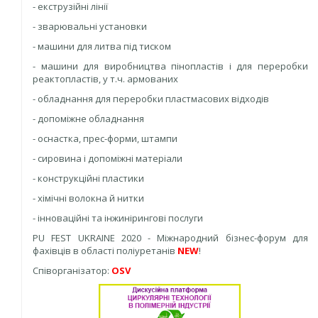
- екструзійні лінії
- зварювальні установки
- машини для литва під тиском
- машини для виробництва пінопластів і для переробки
реактопластів, у т.ч. армованих
- обладнання для переробки пластмасових відходів
- допоміжне обладнання
- оснастка, прес-форми, штампи
- сировина і допоміжні матеріали
- конструкційні пластики
- хімічні волокна й нитки
- інноваційні та інжинірингові послуги
PU FEST UKRAINE 2020 - Міжнародний бізнес-форум для
фахівців в області поліуретанів
NEW
!
Співорганізатор:
OSV