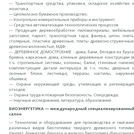
— Транспортные средства, упаковка, складское хозяйство 
логистика;
— Целлюлозно-бумажное производство;
— Контрольно-измерительные приборы и инструмент;
— Средства автоматизации технологических процессов
— Продукция деревообработки: пиломатериалы, мебельны
заготовки; паркет; транспортная тара; фанера, шпон; плит
столярные, пластики древесные; плиты древесно-стружечные
древесно-волокнистые, МДФ;
— ДЕРЕВЯННОЕ ДОМОСТРОЕНИЕ - дома, бани, беседки из бруса
бревна, каркасные дома, клееные деревянные конструкции (
т.ч. стропильные системы, колонны, балки, стеновые панели)
комплектующие детали интерьера (в т.ч. полы, дверные 
оконные блоки, лестницы), террасы, настилы, наружна
обшивка;
— Охрана окружающей среды, утилизация и регенераци
отходов;
— Охрана труда и пожарная безопасность. Спецодежда;
— Научные исследования, литература, образование.
БИОЭНЕРГЕТИКА — международный специализированны
салон
— Технологии и оборудование для производства и сжигани
различных видов биотоплива: твердого древесного топлив
(пеллет, брикетов), биогаза и жидкого биотоплива (биоэтанола