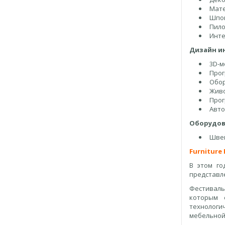
Мате
Шпо
Пил
Инте
Дизайн и
3D-м
Прог
Обор
Живо
Прог
Авто
Оборудов
Шве
Furniture 
В этом го
представл
Фестиваль
которым 
технолог
мебельной