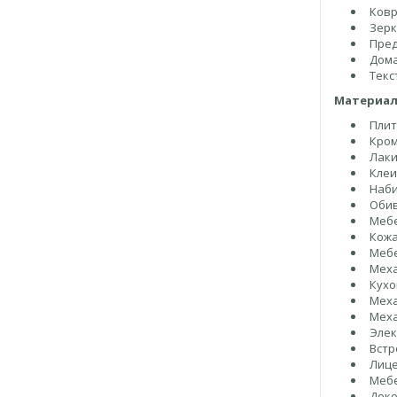
Ковр
Зерк
Пред
Дома
Текс
Материал
Плит
Кром
Лаки
Клеи
Наби
Оби
Меб
Кож
Меб
Меха
Кухо
Меха
Меха
Элек
Встр
Лице
Мебе
Деко