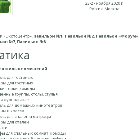
23-27 ноября 2020 г.
Россия, Москва
ВК «Экспоцентр»,
Павильон №1, Павильон №2, Павильон «Форум»
ьон №7, Павильон №8
атика
ля жилых помещений
ль для гостиных
ры для гостиных
ки, горки, комоды
енные группы, столы, стулья
ы журнальные
ль для домашних кинотеатров
ны и кресла
ль для спален и матрацы
ры для спален
вати
ы для спальных комнат, комоды
етные столики, банкетки, пуфики