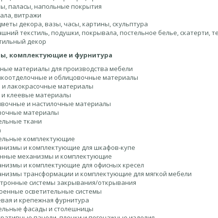
ы, паласы, напольные покрытия
ала, витражи
меты декора, вазы, часы, картины, скульптура
шний текстиль, подушки, покрывала, постельное белье, скатерти, т
тильный декор
ы, комплектующие и фурнитура
ные материалы для производства мебели
коотделочные и облицовочные материалы
 и лакокрасочные материалы
 и клеевые материалы
вочные и настилочные материалы
вочные материалы
ельные ткани
а
ельные комплектующие
низмы и комплектующие для шкафов-купе
нные механизмы и комплектующие
низмы и комплектующие для офисных кресел
низмы трансформации и комплектующие для мягкой мебели
тронные системы закрывания/открывания
оенные осветительные системы
вая и крепежная фурнитура
льные фасады и столешницы
ративные панели, пленки и погонажные изделия