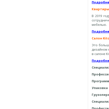
Подробне
Квартиры
В 2019 го
сотруднич
мебелью.
Подробне
Салон Kit
Это больше
дизайном 
в салоне Ki
Подробне
Специали
Професси
Программ
Упаковка
Грузопер
Специали
Професси