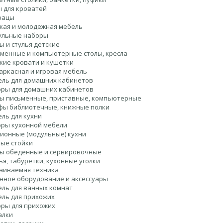
 для кроватей
рацы
кая и молодежная мебель
ульные наборы
ы и стулья детские
менные и компьютерные столы, кресла
кие кровати и кушетки
аркасная и игровая мебель
ль для домашних кабинетов
ры для домашних кабинетов
ы письменные, приставные, компьютерные
ы библиотечные, книжные полки
ль для кухни
ры кухонной мебели
ионные (модульные) кухни
ые стойки
ы обеденные и сервировочные
ья, табуретки, кухонные уголки
аиваемая техника
нное оборудование и аксессуары
ль для ванных комнат
ль для прихожих
ры для прихожих
алки