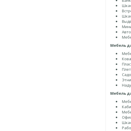
Банк
Шкаф
Встр
Шка
Выд
Мини
Авто
Мебе
Мебель д
Мебе
Кова
Плас
Плет
Садо
Этни
Наду
Мебель д
Мебе
Каби
Мебе
Офис
Шкаф
Рабо