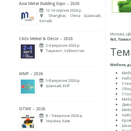
Asia Metal Building Expo – 2026
12-14 серпня 2026 р.
Shanghai, China (Шанхай,
Китай)
Москва, Ц
CAEx Mebel & Décor – 2026
№5, Павил
2-4 вересня 2026 р.
Тем
Ташкент, Узбекістан
Мебель д
Мебе
WMF – 2026
Набо
5-8 вересня 2026 р.
Стен
Шанхай, КНР
Обед
Стол
Мебе
Дива
ISTWE – 2026
Мебе
Набо
8 – 9 вересня 2026 р.
Кро
Україна, Київ
Шкаф
Туал