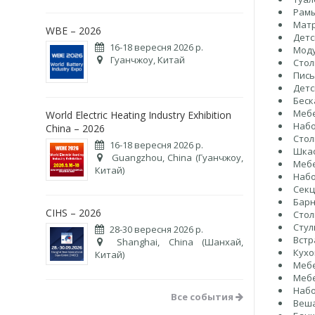
Рамы
Мат
WBE – 2026
Детс
16-18 вересня 2026 р.
Мод
Гуанчжоу, Китай
Стол
Пись
Детс
Беск
Мебе
World Electric Heating Industry Exhibition
Набо
China – 2026
Стол
16-18 вересня 2026 р.
Шкаф
Guangzhou, China (Гуанчжоу,
Мебе
Китай)
Набо
Секц
Барн
CIHS – 2026
Cтол
Стул
28-30 вересня 2026 р.
Встр
Shanghai, China (Шанхай,
Кухо
Китай)
Мебе
Мебе
Набо
Все события
Веш