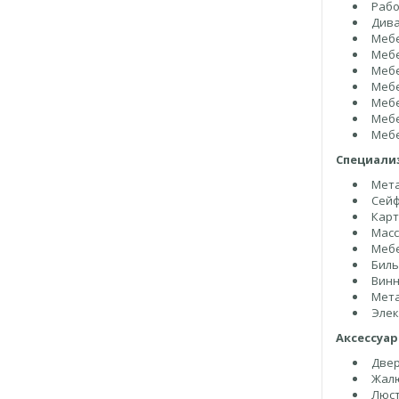
Рабо
Дива
Мебе
Мебе
Мебе
Мебе
Мебе
Мебе
Мебе
Специали
Мета
Сей
Карт
Масс
Мебе
Биль
Винн
Мета
Элек
Аксессуа
Двер
Жалю
Люст