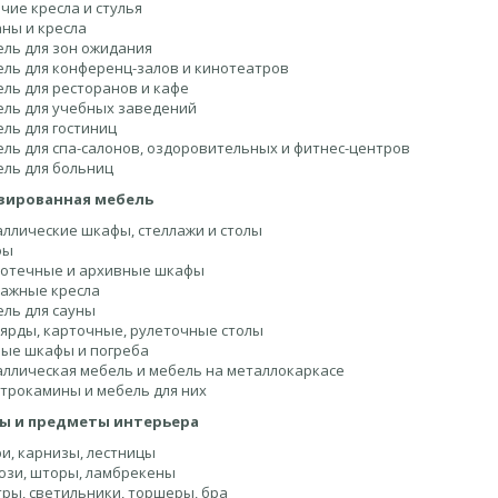
чие кресла и стулья
ны и кресла
ль для зон ожидания
ль для конференц-залов и кинотеатров
ль для ресторанов и кафе
ль для учебных заведений
ль для гостиниц
ль для спа-салонов, оздоровительных и фитнес-центров
ль для больниц
зированная мебель
ллические шкафы, стеллажи и столы
фы
отечные и архивные шкафы
ажные кресла
ль для сауны
ярды, карточные, рулеточные столы
ые шкафы и погреба
ллическая мебель и мебель на металлокаркасе
трокамины и мебель для них
ры и предметы интерьера
и, карнизы, лестницы
зи, шторы, ламбрекены
ры, светильники, торшеры, бра