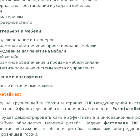
риалы для реставрации и ухода за мебелью
н
оматериалы
рьерное стекло
нтерьера и мебели
оделирование интерьеров
раммное обеспечение проектирования мебели
удование для печати на мебели
й дизайн
раммное обеспечение и продажа мебели онлайн
матизированные системы учета и управления
ание и инструмент
йные и стачечные машины
Retail Fest
ду на крупнейшей в России и странах СНГ международной выста
ен новый формат деловой и выставочной активности –
Furniture Ret
 будет демонстрировать самые эффективные и инновационные ро
сейчас обращается мировой ритейл. Задача
фестиваля
FRF
ические достижения в области ритейла прямо или опосредова
 розницы в России.