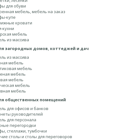
етки, лесенки
ы для обуви
оенная мебель, мебель на заказ
фы-купе
вижные кровати
-кухни
рская мебель
ль из массива
ля загородных домов, коттеджей и дач
ль из массива
ная мебель
тиковая мебель
еная мебель
вая мебель
ческая мебель
вная мебель
ля общественных помещений
ль для офисов и банков
неты руководителей
ль для персонала
ные перегородки
ы, стеллажи, тумбочки
чие столы и столы для переговоров