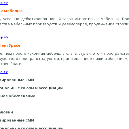
е >>
 с мебелью
ду успешно дебютировал новый салон «Квартиры с мебелью». Пр
ества мебельных производств и девелоперов, продвижение строяще
е >>
chen Space
, чем просто кухонная мебель, столы и стулья, это – пространство
кухонного пространства, уютом, приготовлением пищи и общением,
tchen Space.
е >>
зированные СМИ
ональные союзы и ассоциации
ное обеспечение
евозки
зированные СМИ
ональные союзы и ассоциации