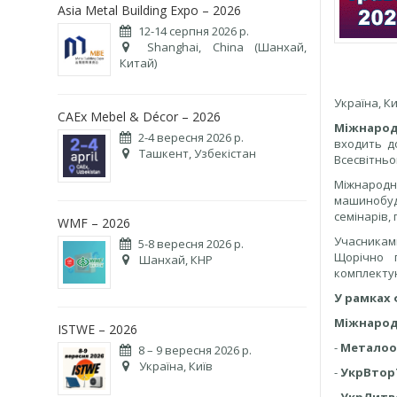
Asia Metal Building Expo – 2026
12-14 серпня 2026 р.
Shanghai, China (Шанхай,
Китай)
Україна, К
CAEx Mebel & Décor – 2026
Міжнаро
2-4 вересня 2026 р.
входить д
Ташкент, Узбекістан
Всесвітньо
Міжнарод
машинобуд
семінарів,
WMF – 2026
Учасникам
5-8 вересня 2026 р.
Щорічно п
Шанхай, КНР
комплектую
У рамках 
Міжнародн
ISTWE – 2026
-
Металоо
8 – 9 вересня 2026 р.
Україна, Київ
-
УкрВтор