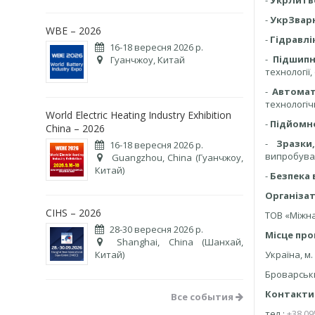
-
УкрЛитв
-
УкрЗвар
WBE – 2026
-
Гідравлі
16-18 вересня 2026 р.
-
Підшип
Гуанчжоу, Китай
технології
-
Автомат
технологіч
World Electric Heating Industry Exhibition
-
Підйомн
China – 2026
-
Зразки
16-18 вересня 2026 р.
випробувал
Guangzhou, China (Гуанчжоу,
Китай)
-
Безпека
Організат
CIHS – 2026
ТОВ «Міжн
28-30 вересня 2026 р.
Місце про
Shanghai, China (Шанхай,
Китай)
Україна, м
Броварськи
Контакти
Все события
тел.:
+38 09