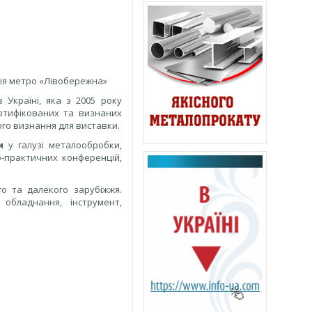
ція метро «Лівобережна»
Україні, яка з 2005 року
ертифікованих та визнаних
вого визнання для виставки.
и
у галузі металообробки,
‑практичних конференцій,
го та далекого зарубіжжя.
обладнання, інструмент,