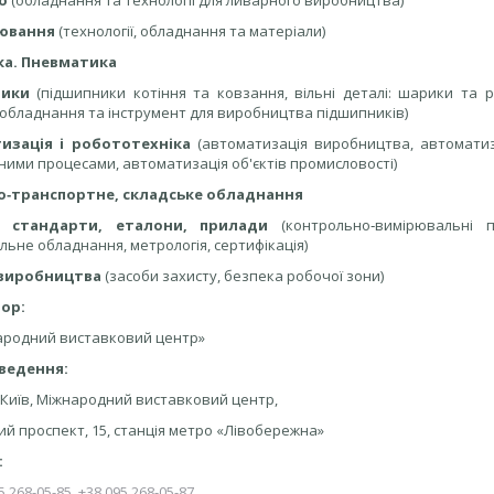
о
(обладнання та технології для ливарного виробництва)
ювання
(технології, обладнання та матеріали)
ка. Пневматика
ники
(підшипники котіння та ковзання, вільні деталі: шарики та ро
, обладнання та інструмент для виробництва підшипників)
изація і робототехніка
(автоматизація виробництва, автомати
ними процесами, автоматизація об'єктів промисловості)
о‑транспортне, складське обладнання
, стандарти, еталони, прилади
(контрольно‑вимірювальні 
ьне обладнання, метрологія, сертифікація)
 виробництва
(засоби захисту, безпека робочої зони)
ор:
ародний виставковий центр»
ведення:
. Київ, Міжнародний виставковий центр,
й проспект, 15, станція метро «Лівобережна»
:
5 268-05-85
,
+38 095 268-05-87