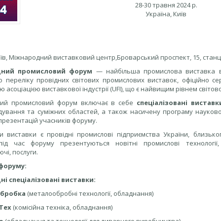
28-30 травня 2024 р.
Україна, Київ
иїв, Міжнародний виставковий центр,Броварський проспект, 15, стан
дний промисловий форум
— найбільша промислова виставка в 
о переліку провідних світових промислових виставок, офіційно с
ю асоціацією виставкової індустрії (UFI), що є найвищим рівнем світо
ний промисловий форум включає в себе
спеціалізовані виставк
ування та суміжних областей, а також насичену програму науково
 презентацій учасників форуму.
и виставки є провідні промислові підприємства України, близько
ід час форуму презентуються новітні промислові технології, 
чі, послуги.
форуму:
і спеціалізовані виставки:
бробка
(металообробні технології, обладнання)
Тех
(комісійна техніка, обладнання)