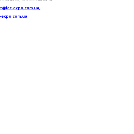
st@iec-expo.com.ua
,
-expo.com.ua