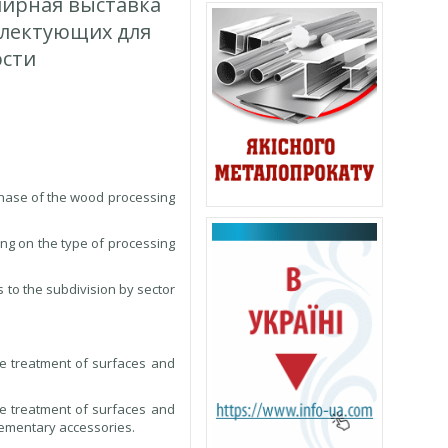
мирная выставка
плектующих для
сти
hase of the wood processing
ing on the type of processing
s to the subdivision by sector
e treatment of surfaces and
e treatment of surfaces and
lementary accessories.