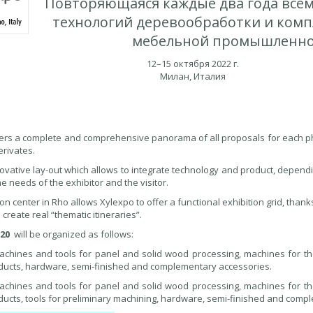
Повторяющаяся каждые два года все
технологий деревообработки и ком
мебельной промышленно
12–15 октября 2022 г.
Милан, Италия
fers a complete and comprehensive panorama of all proposals for each p
erivates.
novative lay-out which allows to integrate technology and product, depend
e needs of the exhibitor and the visitor.
on center in Rho allows Xylexpo to offer a functional exhibition grid, thank
create real “thematic itineraries”.
20
will be organized as follows:
chines and tools for panel and solid wood processing, machines for th
ducts, hardware, semi-finished and complementary accessories.
chines and tools for panel and solid wood processing, machines for th
ducts, tools for preliminary machining, hardware, semi-finished and comp