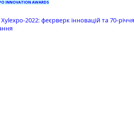
XPO INNOVATION AWARDS
Xylexpo-2022: феєрверк інновацій та 70-річчя
ання