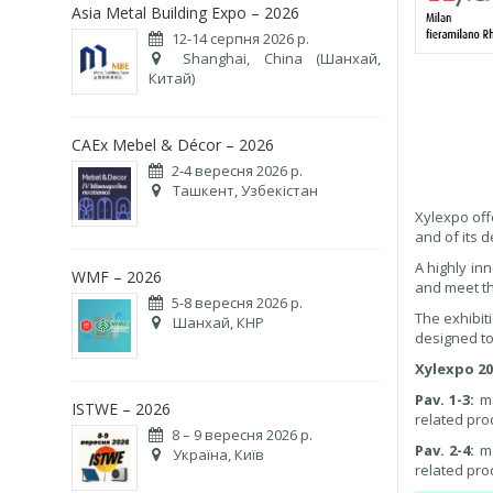
Asia Metal Building Expo – 2026
12-14 серпня 2026 р.
Shanghai, China (Шанхай,
Китай)
CAEx Mebel & Décor – 2026
2-4 вересня 2026 р.
Ташкент, Узбекістан
Xylexpo of
and of its d
A highly in
WMF – 2026
and meet th
5-8 вересня 2026 р.
The exhibiti
Шанхай, КНР
designed to 
Xylexpo 20
Pav. 1-3:
ma
ISTWE – 2026
related pro
8 – 9 вересня 2026 р.
Pav. 2-4:
ma
Україна, Київ
related pro