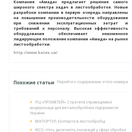
Компания «Амада» предлагает решение самого
широкого спектра задач в листообработке. Новые
разрабоки компании в первую очередь направлены
на повышение производительности оборудования
при снижении эксплуатационных затрат и
требований к персоналу. Высокая эффективность
оборудования обеспечивает неизменное
лидирующее положение компании «Амада» на рынке
листообработки.
http://www.batex.ua/
Перейти к содержанию этого номера
Похожие статьи
IТЦ «ПРОМЕТЕЙ». Стратегія справедливої
модернізації для металообробних підприємств
України
ВЕКТОРТУЛ. Експерти в листообробці
RICO: п’ять десятиліть інновацій у сфері обробки