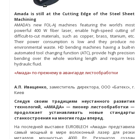
Amada is still at the Cutting Edge of the Steel Sheet
Machining
AMADA’s new FOL-AJ machines featuring the world’s most
powerful 400 W fiber laser, enable high-speed cutting of
difficult-to-cut materials, such as copper, brass, titanium, etc.
Their power consumption is low and they produce no
environmental waste.
HD bending machines having a built-in
automated tool changing function (ATC), provide high precision
bending over the whole working length and require less
hydraulic fluid.
«Амада» по-прежнему в авангарде листообработки
А.П. Иващенко,
заместитель директора, ООО «Батекс», г.
Киев
Следуя своим традициям неустанного развития
технологий, «AMAДA» — пионер листообработки —
продолжает устанавливать новые стандарты
станкостроения на многие годы вперед.
На последней выставке EUROBLECH «Амада» представила
самый мощный в мире волоконный лазер для резки
металлов мощностью 4000 Вт. Резонатор создан