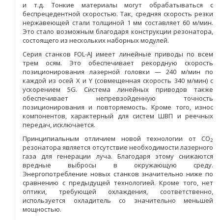
и т.д. Тонкие материалы могут обрабатываться с
беспрецедентной скоростью. Так, средняя скорость резки
нержавеющей стали толщиной 1 мм составляет 60 м/мин.
Это стало возможным благодаря конструкции резонатора,
состоящего из нескольких наборных модулей.
Серия станков FOL-AJ имеет линейные приводы по всем
трем осям. Это обеспечивает рекордную скорость
позиционирования лазерной головки — 240 м/мин по
каждой из осей X и Y (совмещенная скорость 340 м/мин) с
ускорением 5G. Система линейных приводов также
обеспечивает непревзойденную точность
позиционирования и повторяемость. Кроме того, износ
компонентов, характерный для систем ШВП и реечных
передач, исключается.
Принципиальным отличием новой технологии от CO
2
резонатора является отсутствие необходимости лазерного
газа для генерации луча. Благодаря этому снижаются
вредные выбросы в окружающую среду.
Энергопотребление новых станков значительно ниже по
сравнению с предыдущей технологией. Кроме того, нет
оптики, требующей охлаждения, соответственно,
используется охладитель со значительно меньшей
мощностью.