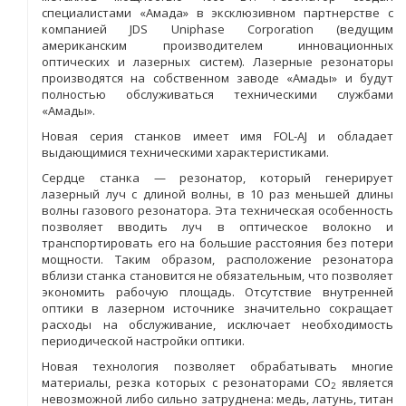
специалистами «Амада» в эксклюзивном партнерстве с
компанией JDS Uniphase Corporation (ведущим
американским производителем инновационных
оптических и лазерных систем). Лазерные резонаторы
производятся на собственном заводе «Амады» и будут
полностью обслуживаться техническими службами
«Амады».
Новая серия станков имеет имя FOL-AJ и обладает
выдающимися техническими характеристиками.
Сердце станка — резонатор, который генерирует
лазерный луч с длиной волны, в 10 раз меньшей длины
волны газового резонатора. Эта техническая особенность
позволяет вводить луч в оптическое волокно и
транспортировать его на большие расстояния без потери
мощности. Таким образом, расположение резонатора
вблизи станка становится не обязательным, что позволяет
экономить рабочую площадь. Отсутствие внутренней
оптики в лазерном источнике значительно сокращает
расходы на обслуживание, исключает необходимость
периодической настройки оптики.
Новая технология позволяет обрабатывать многие
материалы, резка которых с резонаторами CO
является
2
невозможной либо сильно затруднена: медь, латунь, титан