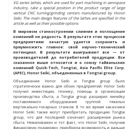
VG series lathes, which are used for part machining in aerospace
industry, take a special position in the product range of large
vertical CNC turning/grinding centers manufactured by Honor
Seiki. The main design features of the lathes are specified in the
article as well as their possible options
В мировом станкостроении слияние и поглощение
компаний не редкость. В результате этих процессов
предприятиям зачастую удается сохранить и
приумножить главное: свой научно-технический
потенциал. В результате выигрывают все — от
производителей до потребителей продукции. Все
сказанное выше относится и к союзу тайваньских
компаний Quick-Tech, Tongtai, Asia Pacific Elite Corp.
(APEC), Honor Seiki, объедененных в Tongtai group.
Объединение Honor Seiki и Tongtai group было
стратегически важно для обоих предприятий: Honor Seiki
получил инвестиции, технику, помощь в организации
производства сбыта, а Tongtai group расширил линейку
поставляемого оборудования группой тяжелых
вертикально-токарных станков. В то же время заказчики
Honor Seiki также могут приобретать продукцию Tongtai
group, что для последней означает расширение рынка
сбыта. Немаловажен и тот факт, что Honor Seiki, получив
финансовую поддержку, приобрела возможность и дальше