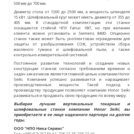
500 мм до 700 мм.
Диаметр стола от 1200 до 2500 мм, а мощность шпинделя
15 кВт. Шлифовальный круг может иметь диаметр от 355 до
405 мм. В стандартной комплектации эти станки
оснащаются стойкой ЧПУ Fanuc 18iT, но при желании
клиента можно установить и Siemens 840D. Опционно
станок также может быть укоплектован ограждением для
защиты от разбрызгивания СОЖ, устройством сбора
масляного тумана и шлифовальной пыли, а также
контрольно-измерительной системой.
Постоянное развитие технологий и создание новых
конструкции станков согласно требованиям времени и
задач заказчиков является главной целью компании Honor
Seiki. Компания успешно развивается и наращивает
производственные мощности. Такой подход к
производству продукции позволяет компании Honor Seiki
развиваться и продавать свою продукцию по всему миру.
Выбирая лучшие вертикальные токарные и
шлифовальные станки компании Honor Seiki, вы
приобретаете в ее лице надежного партнера на долгие
годы.
ООО "НПО Ника Сервис"
Тел.: +380 (57) 717-55-52, 728-27-18, 728-27-19