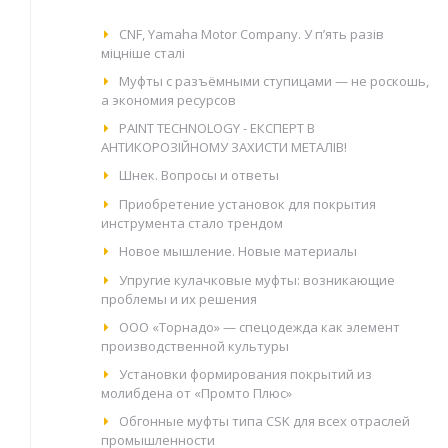
CNF, Yamaha Motor Company. У п’ять разів
міцніше сталі
Муфты с разъёмными ступицами — не роскошь,
а экономия ресурсов
PAINT TECHNOLOGY - ЕКСПЕРТ В
АНТИКОРОЗІЙНОМУ ЗАХИСТИ МЕТАЛІВ!
Шнек. Вопросы и ответы
Приобретение установок для покрытия
инструмента стало трендом
Новое мышление. Новые материалы
Упругие кулачковые муфты: возникающие
проблемы и их решения
ООО «Торнадо» — спецодежда как элемент
производственной культуры
Установки формирования покрытий из
молибдена от «Промто Плюс»
Обгонные муфты типа CSK для всех отраслей
промышленности