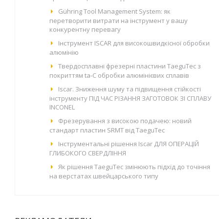
Gühring Tool Management System: як
перетворити витрати на інструмент у вашу
конкурентну перевагу
Інструмент ISCAR для високошвидкісної обробки
алюмінію
Твердосплавні фрезерні пластини TaeguTec з
покриттям ta-C обробки алюмінієвих сплавів
Iscar. Зниження шуму та підвищення стійкості
інструменту ПІД ЧАС РІЗАННЯ ЗАГОТОВОК ЗІ СПЛАВУ
INCONEL
Фрезерування з високою подачею: новий
стандарт пластин SRMT від TaeguTec
Інструментальні рішення Iscar ДЛЯ ОПЕРАЦІЙ
ГЛИБОКОГО СВЕРДЛІННЯ
Як рішення TaeguTec змінюють підхід до точіння
на верстатах швейцарського типу