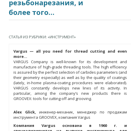
резьбонарезания, и
более того…
СТАТЬЯ ИЗ РУБРИКИ: «ИНСТРУМЕНТ»
Vargus — all you need for thread cutting and even
more…
VARGUS Company is well-known for its development and
manufacture of high-grade threading tools. The high efficiency
is assured by the perfect selection of carbides parameters (and
their geometry especially) as well as by the quality of coatings
(lately, in-home plasma-coating procedures were elaborated).
VARGUS constantly develops new lines of its activity. In
particular, among the company’s new products there is
GROOVEX: tools for cutting-off and grooving.
Alex Glick,
инженер-механик, менеджер по продажам
инструмента GROOVEX, компания Vargus
Компания Vargus основана в 1960 г. и
специализируется на выпуске инструмента для