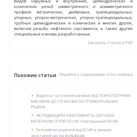
видов наружных и внутренних, цилиндрических и
конических резьб симметричного и асимметричного
профиля: метрических, дюймовых, трапецеидальных,
упорных, упорно-метрических, упорно-трапецеидальных,
трубных цилиндрических и конических и многих других,
включая резьбы нефтяного сортамента, а также другие
специальные и вновь разработанные.
Заказать статью в PDF
Перейти к содержанию этого номера
Похожие статьи
Відрізка та точіння канавок ВІД ТЕХНОЛОГІЧНИХ
ВИКЛИКІВ ДО СУЧАСНИХ ІНСТРУМЕНТАЛЬНИХ
РІШЕНЬ
ЯК ПІДВИЩИТИ ЕФЕКТИВНІСТЬ ОБРОБКИ
МАТЕРІАЛІВ ГРУПИ ISO M? Нові рішення ISCAR
Економічні рішення від ISCAR в умовах
зростання цін на вольфрам