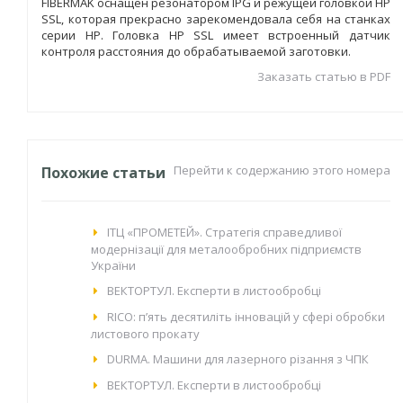
FIBERMAK оснащен резонатором IPG и режущей головкой HP
SSL, которая прекрасно зарекомендовала себя на станках
серии HP. Головка HP SSL имеет встроенный датчик
контроля расстояния до обрабатываемой заготовки.
Заказать статью в PDF
Перейти к содержанию этого номера
Похожие статьи
IТЦ «ПРОМЕТЕЙ». Стратегія справедливої
модернізації для металообробних підприємств
України
ВЕКТОРТУЛ. Експерти в листообробці
RICO: п’ять десятиліть інновацій у сфері обробки
листового прокату
DURMA. Машини для лазерного різання з ЧПК
ВЕКТОРТУЛ. Експерти в листообробці