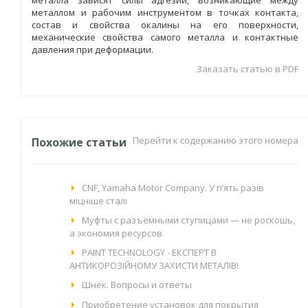
металла зависят силы адгезии, возникающие между
металлом и рабочим инструментом в точках контакта,
состав и свойства окалины на его поверхности,
механические свойства самого металла и контактные
давления при деформации.
Заказать статью в PDF
Перейти к содержанию этого номера
Похожие статьи
CNF, Yamaha Motor Company. У п’ять разів
міцніше сталі
Муфты с разъёмными ступицами — не роскошь,
а экономия ресурсов
PAINT TECHNOLOGY - ЕКСПЕРТ В
АНТИКОРОЗІЙНОМУ ЗАХИСТИ МЕТАЛІВ!
Шнек. Вопросы и ответы
Приобретение установок для покрытия