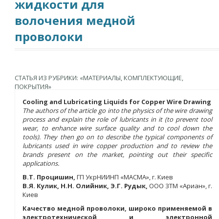
жидкости для
волочения медной
проволоки
СТАТЬЯ ИЗ РУБРИКИ: «МАТЕРИАЛЫ, КОМПЛЕКТУЮЩИЕ,
ПОКРЫТИЯ»
Cooling and Lubricating Liquids for Copper Wire Drawing
The authors of the article go into the physics of the wire drawing
process and explain the role of lubricants in it (to prevent tool
wear, to enhance wire surface quality and to cool down the
tools). They then go on to describe the typical components of
lubricants used in wire copper production and to review the
brands present on the market, pointing out their specific
applications.
В.Т. Процишин,
ГП УкрНИИНП «МАСМА», г. Киев
В.Я. Кулик, Н.Н. Олийник, Э.Г. Рудык,
ООО ЗТМ «Ариан», г.
Киев
Качество медной проволоки, широко применяемой в
электротехнической и электронной