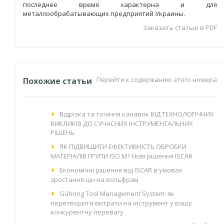
последнее время характерна и для
металлообрабатывающих предприятий Украины.
Заказать статью в PDF
Перейти к содержанию этого номера
Похожие статьи
Відрізка та точіння канавок ВІД ТЕХНОЛОГІЧНИХ
ВИКЛИКІВ ДО СУЧАСНИХ ІНСТРУМЕНТАЛЬНИХ
РІШЕНЬ
ЯК ПІДВИЩИТИ ЕФЕКТИВНІСТЬ ОБРОБКИ
МАТЕРІАЛІВ ГРУПИ ISO M? Нові рішення ISCAR
Економічні рішення від ISCAR в умовах
зростання цін на вольфрам
Gühring Tool Management System: як
перетворити витрати на інструмент у вашу
конкурентну перевагу