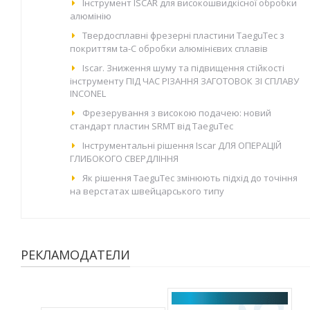
Інструмент ISCAR для високошвидкісної обробки
алюмінію
Твердосплавні фрезерні пластини TaeguTec з
покриттям ta-C обробки алюмінієвих сплавів
Iscar. Зниження шуму та підвищення стійкості
інструменту ПІД ЧАС РІЗАННЯ ЗАГОТОВОК ЗІ СПЛАВУ
INCONEL
Фрезерування з високою подачею: новий
стандарт пластин SRMT від TaeguTec
Інструментальні рішення Iscar ДЛЯ ОПЕРАЦІЙ
ГЛИБОКОГО СВЕРДЛІННЯ
Як рішення TaeguTec змінюють підхід до точіння
на верстатах швейцарського типу
РЕКЛАМОДАТЕЛИ