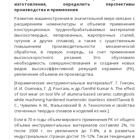
изготовления, определить перспективы
производства и применения.
Развитие машиностроения в значительной мере связано с
расширением номенклатуры и объемов применения
конструкционных труднообрабатываемых материалов
(высокотвердых, легированных, жаропрочных сталей,
чугунов и других сплавов), а также с существенным
повышением производительности механической
обработки, в первую очередь, за счет применения
высокоскоростного резания. Это обусловило
необходимость совершенствования и создания новых
видов высокоэффективной режущей керамики (РК),
увеличение объемов ее производства.
[Керамические инструментальные материалы/Г. Г. Гнесин,
И. И. Осипова, Г. Д. Ронталь и др./Senthil Kumar A. The effect
of tool wear on tool life of alumina-based ceramic cuttingtools
while machining hardened martensitic stainless steel/Панов В.
С., Чувилин А. М., Фальковский В. А. Технология и свойства
спеченных твердых сплавов и изделий из них.].
Если в 70 е годы объем мирового применения РК от общего
объема инструментальных материалов составлял 2%, то
после 2000 г. он увеличился до 7–8%, а в развитых
индустриальных странах достиг 10–12%. Такая тенденция в