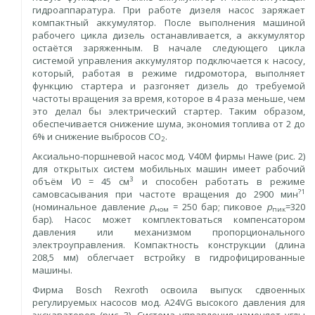
гидроаппаратура. При работе дизеля насос заряжает
компактный аккумулятор. После выполнения машиной
рабочего цикла дизель останавливается, а аккумулятор
остаётся заряженным. В начале следующего цикла
системой управления аккумулятор подключается к насосу,
который, работая в режиме гидромотора, выполняет
функцию стартера и разгоняет дизель до требуемой
частоты вращения за время, которое в 4 раза меньше, чем
это делал бы электрический стартер. Таким образом,
обеспечивается снижение шума, экономия топлива от 2 до
6% и снижение выбросов СО
.
2
Аксиально-поршневой насос мод. V40M фирмы Hawe (рис. 2)
для открытых систем мобильных машин имеет рабочий
3
объём
V
0 = 45 см
и способен работать в режиме
?1
самовсасывания при частоте вращения до 2900 мин
(номинальное давление
р
= 250 бар; пиковое
р
=320
ном
пик
бар). Насос может комплектоваться компенсатором
давления или механизмом пропорционального
электроуправления. Компактность конструкции (длина
208,5 мм) облегчает встройку в гидрофицированные
машины.
Фирма Bosch Rexroth освоила выпуск сдвоенных
регулируемых насосов мод. A24VG высокого давления для