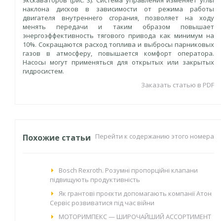
экскаваторов (рис. 3). Система управления изменяет углы
наклона дисков в зависимости от режима работы
двигателя внутреннего сгорания, позволяет на ходу
менять передачи и таким образом повышает
энергоэффективность тягового привода как минимум на
10%. Сокращаются расход топлива и выбросы парниковых
газов в атмосферу, повышается комфорт оператора.
Насосы могут применяться для открытых или закрытых
гидросистем.
Заказать статью в PDF
Перейти к содержанию этого номера
Похожие статьи
Bosch Rexroth. Розумні пропорційні клапани
підвищують продуктивність
Як грантові проєкти допомагають компанії Атон
Сервіс розвиватися під час війни
МОТОРИМПЕКС — ШИРОЧАЙШИЙ АССОРТИМЕНТ