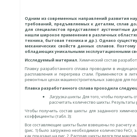
Одним из современных направлений развития нау
требований, предъявляемых к деталям, сплав д
для специалистов представляют аустенитные д
нашли широкое применение в различных областях
техника, бытовая техника и др.). Однако сущест
механических свойств данных сплавов. Поэтому
обладающих уникальными эксплуатационными св
Исследуемый материал.
Химический состав разработа
Плавку разработанного сплава проводили в индукционн
расплавления и перегрева стали. Применяются в лит
ремонтных цехах машиностроительных заводов для пол
Плавка разработанного сплава проходила следую
Загрузка шихты
. Для того, чтобы получить 
рассчитать количество шихты. Результаты р
Чтобы получить состав шихты для заданного химичес
коэффициенты (табл. 3):
Все составляющие шихты были взвешены по расчету и за
(рис. 1) было загружено необходимое количество FeCr, за
как показано на рис. 2. Расплав шихты велся при макс