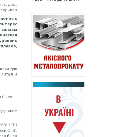
.т.н., доц.,
 Харьков
ационных
Интерес
 сплавы
ическая
 уровень
плавов,
чены для
 литья и
о было
ледующие
/0.1 ТГ1
ки Ст 3),
лла была