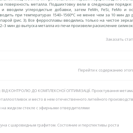
а поверхность металла. Подшихтовку вели в следующем порядке:
и вводили углеродистые добавки, затем FeMn, FeSi, FeMo и о
одить при температурах 1540–1560°C не менее чем за 10 мин до 
арой (рис. 3). Все ферросплавы вводились только на чистое зеркал
 2–3 мин до выпуска металла из печи произвели раскисление силико
Заказать стат
Перейти к содержанию этог
 ВІД КОНТРОЛЮ ДО КОМПЛЕКСНОЇ ОПТИМІЗАЦІЇ. Проєктування метама
таллоотливок и место в нем отечественного литейного производст
 на жидком стекле с эфирными отвердителями
уна с шаровидным графитом. Состояние и перспективы роста