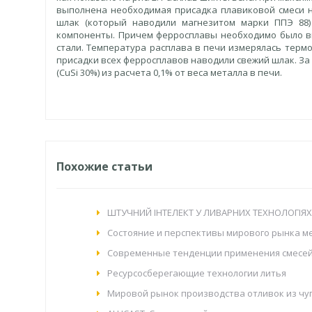
выполнена необходимая присадка плавиковой смеси н
шлак (который наводили магнезитом марки ППЭ 88) 
компоненты. Причем ферросплавы необходимо было вв
стали. Температура расплава в печи измерялась термоп
присадки всех ферросплавов наводили свежий шлак. За
(CuSi 30%) из расчета 0,1% от веса металла в печи.
Похожие статьи
ШТУЧНИЙ ІНТЕЛЕКТ У ЛИВАРНИХ ТЕХНОЛОГІЯХ:
Состояние и перспективы мирового рынка ме
Современные тенденции применения смесей
Ресурсосберегающие технологии литья
Мировой рынок производства отливок из чуг