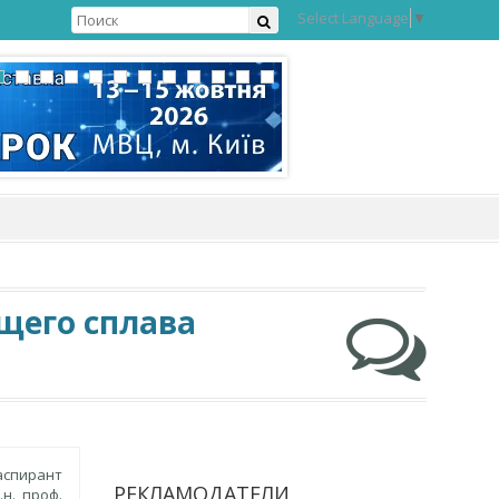
Select Language
▼
щего сплава
 аспирант
РЕКЛАМОДАТЕЛИ
т.н., проф.