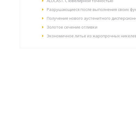
ALUCAST. С ювелирной точностью
Разрушающиеся после выполнения своих фу
Получение нового аустенитного дисперсион
Золотое сечение отливки
Экономичное литье из жаропрочных никеле