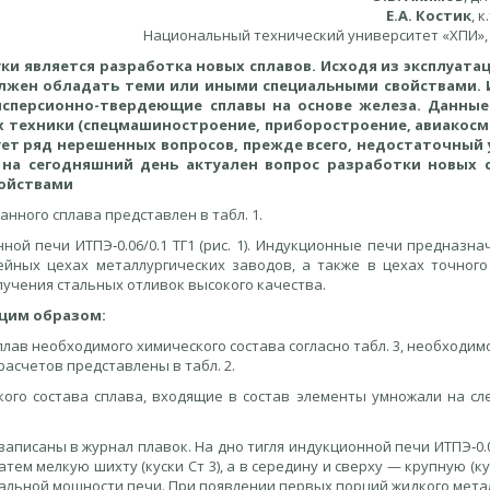
Е.А. Костик
, к
Национальный технический университет «ХПИ»,
ки является разработка новых сплавов. Исходя из эксплуат
олжен обладать теми или иными специальными свойствами. 
исперсионно-твердеющие сплавы на основе железа. Данные
 техники (спецмашиностроение, приборостроение, авиакосм
вует ряд нерешенных вопросов, прежде всего, недостаточный
 на сегодняшний день актуален вопрос разработки новых с
ойствами
нного сплава представлен в табл. 1.
ой печи ИТПЭ‑0.06/0.1 ТГ1 (рис. 1). Индукционные печи предназна
ейных цехах металлургических заводов, а также в цехах точного
учения стальных отливок высокого качества.
щим образом:
сплав необходимого химического состава согласно табл. 3, необходим
асчетов представлены в табл. 2.
кого состава сплава, входящие в состав элементы умножали на с
писаны в журнал плавок. На дно тигля индукционной печи ИТПЭ‑0.06
тем мелкую шихту (куски Ст 3), а в середину и сверху — крупную (кус
имальной мощности печи. При появлении первых порций жидкого мета