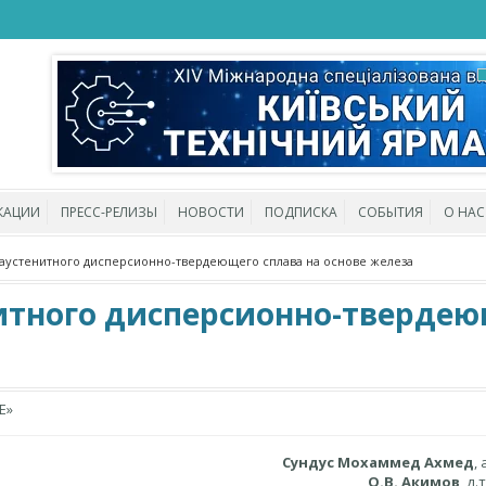
КАЦИИ
ПРЕСС-РЕЛИЗЫ
НОВОСТИ
ПОДПИСКА
СОБЫТИЯ
О НАС
аустенитного дисперсионно-твердеющего сплава на основе железа
итного дисперсионно-твердею
Е»
Сундус Мохаммед Ахмед
,
О.В. Акимов
, д.