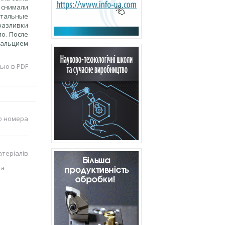
 снимали
стальные
разливки
о. После
кальцием
ью в PDF
о номера
теріалів
ва