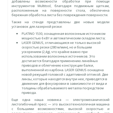
добавлены возможности обработки при помощи
инструментов Multitool, благодаря подвижным щеткам,
расположенным на поверхности стола, обеспечена
бережная обработка листа без повреждения поверхности.
Также на стенде представлены две новые модели
установок для лазерной резки:
PLATINO 1530, оснащенная волоконным источником
мощностью 6 кВт и автоматическим складом листа;
LASER GENIUS, отличающаяся не только высокой
скоростью резки (280 м/мин), но и большим
ускорением (2,4g), что крайне важно при
использовании волоконных источников. Это
достигается благодаря применению линейных
приводов и облегчению конструкции балки,
выполненной из карбона. LASER GENIUS оснащена
новой режущей головкой с адаптивной оптикой. Две
линзы, которые находятся внутри нее, приводятся в
движение для фокусировки в зависимости от вида и
толщины обрабатываемого металла посредством
привода.
Еще одна наша новинка — электромеханический
листогибочный пресс — это высокотехнологичная машина
с большими возможностями, высокой скоростью и