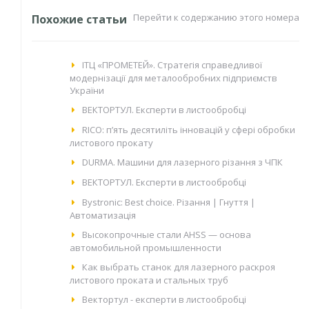
Перейти к содержанию этого номера
Похожие статьи
IТЦ «ПРОМЕТЕЙ». Стратегія справедливої
модернізації для металообробних підприємств
України
ВЕКТОРТУЛ. Експерти в листообробці
RICO: п’ять десятиліть інновацій у сфері обробки
листового прокату
DURMA. Машини для лазерного різання з ЧПК
ВЕКТОРТУЛ. Експерти в листообробці
Bystronic: Best choice. Різання | Гнуття |
Автоматизація
Высокопрочные стали AHSS — основа
автомобильной промышленности
Как выбрать станок для лазерного раскроя
листового проката и стальных труб
Вектортул - експерти в листообробці