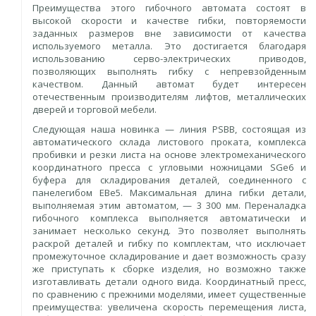
Преимущества этого гибочного автомата состоят в
высокой скорости и качестве гибки, повторяемости
заданных размеров вне зависимости от качества
используемого металла. Это достигается благодаря
использованию серво-электрических приводов,
позволяющих выполнять гибку с непревзойденным
качеством. Данный автомат будет интересен
отечественным производителям лифтов, металлических
дверей и торговой мебели.
Следующая наша новинка — линия PSBB, состоящая из
автоматического склада листового проката, комплекса
пробивки и резки листа на основе электромеханического
координатного пресса с угловыми ножницами SGe6 и
буфера для складирования деталей, соединенного с
панелегибом EBе5. Максимальная длина гибки детали,
выполняемая этим автоматом, — 3 300 мм. Переналадка
гибочного комплекса выполняется автоматически и
занимает несколько секунд. Это позволяет выполнять
раскрой деталей и гибку по комплектам, что исключает
промежуточное складирование и дает возможность сразу
же приступать к сборке изделия, но возможно также
изготавливать детали одного вида. Координатный пресс,
по сравнению с прежними моделями, имеет существенные
преимущества: увеличена скорость перемещения листа,