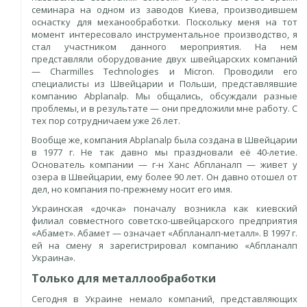
семинара на одном из заводов Киева, производившем
оснастку для механообработки. Поскольку меня на тот
момент интересовало инструментальное производство, я
стал участником данного мероприятия. На нем
представляли оборудование двух швейцарских компаний
— Charmilles Technologies и Micron. Проводили его
специалисты из Швейцарии и Польши, представлявшие
компанию Abplanalp. Мы общались, обсуждали разные
проблемы, и в результате — они предложили мне работу. С
тех пор сотрудничаем уже 26 лет.
Вообще же, компания Abplanalp была создана в Швейцарии
в 1977 г. Не так давно мы праздновали её 40-летие.
Основатель компании — г-н Ханс Абпланалп — живет у
озера в Швейцарии, ему более 90 лет. Он давно отошел от
дел, но компания по-прежнему носит его имя.
Украинская «дочка» поначалу возникла как киевский
филиал совместного советско-швейцарского предприятия
«Абамет». Абамет — означает «Абпланалп-металл». В 1997 г.
ей на смену я зарегистрировал компанию «Абпланалп
Украина».
Только для металлообработки
Сегодня в Украине немало компаний, представляющих