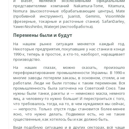
и Blaser, являемся эксклюзивными официальными
представителями компаний Nakamura-Tome, Kitamura,
Nomura (высокоточные обрабатывающие центры), Mate
(пробивной инструмент), Juaristi, Geminis, VisionWide
(фрезерные, токарные и расточные станки). SafanDarley,
Yawei-Nisshinbo, Waterjet (листообработка).
Перемены были и будут
На нашем рынке ситуация меняется каждый год.
Некоторые предприятия, покупавшие у нас станки в конце
1990-х, теперь в простое, а кто-то, наоборот, наращивает
производство.
На наших глазах, можно сказать, произошло
переформатирование промышленности Украины. В 1990-х
многие заводы потеряли заказы, в основном, стояли, а не
работали. Люди не были готовы к таким переменам. Вся
промышленность была заточена на Советский Союз. Там
нужны были танки, ракеты и — немножко масла, немного
яиц, а человеку-то нужно больше! И перестроиться с того,
что требовалось тогда, на то, в чем нуждаемся мы сейчас,
— непросто. Только спустя годы становится более-менее
ясно, что нужно делать. Подвижки есть, но не такие
существенные, как хотелось бы и как должно быть.
Видя подобную ситуацию и в других секторах, всё чаще