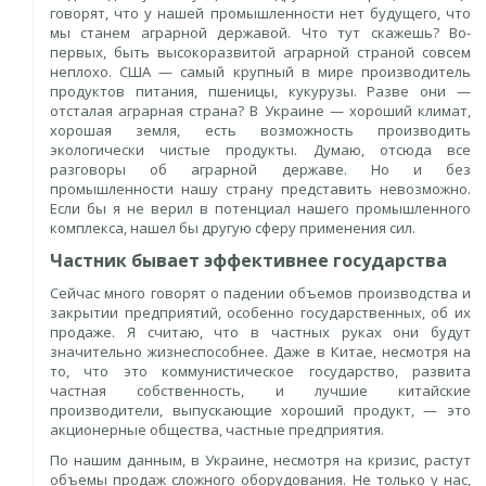
говорят, что у нашей промышленности нет будущего, что
мы станем аграрной державой. Что тут скажешь? Во-
первых, быть высокоразвитой аграрной страной совсем
неплохо. США — самый крупный в мире производитель
продуктов питания, пшеницы, кукурузы. Разве они —
отсталая аграрная страна? В Украине — хороший климат,
хорошая земля, есть возможность производить
экологически чистые продукты. Думаю, отсюда все
разговоры об аграрной державе. Но и без
промышленности нашу страну представить невозможно.
Если бы я не верил в потенциал нашего промышленного
комплекса, нашел бы другую сферу применения сил.
Частник бывает эффективнее государства
Сейчас много говорят о падении объемов производства и
закрытии предприятий, особенно государственных, об их
продаже. Я считаю, что в частных руках они будут
значительно жизнеспособнее. Даже в Китае, несмотря на
то, что это коммунистическое государство, развита
частная собственность, и лучшие китайские
производители, выпускающие хороший продукт, — это
акционерные общества, частные предприятия.
По нашим данным, в Украине, несмотря на кризис, растут
объемы продаж сложного оборудования. Не только у нас,