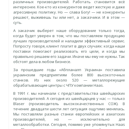
различных производителей. Работать становится всё
интереснее. Кое-кто из конкурентов ведет жесткую и даже
агрессивную политику. Но — слава Богу! — не конкуренты
решают, выживешь ты или нет, а заказчики. И в этом —
суть.
А заказчик выберет наше оборудование только тогда,
когда будет уверен в том, что мы поставляем продукцию
лучших производителей и наладили эффективный сервис.
Попросту говоря, клиент платит в двух случаях: когда наши
поставки помогают реа­лизовать его цели, и когда мы
правильно решаем его задачи. Иначе мы ему не нужны. Так
обстоят дела в любом бизнесе.
За прошедшие годы «Абпланалп Украина» поставила
украинским предприятиям более 800 высокоточных
станков. Из них около 520 — металлорежущие
обрабатывающие центры с ЧПУ компании Haas.
В 1991 г. мы начинали с представительства швейцарских
производителей. А сегодня из швейцарцев у нас — только
Blaser (производитель высококачественных СОЖ). В
течение двадцати шести лет ситуация ощутимо менялась.
Мы поставляли разные станки европейских и азиатских
производителей, но — исключительно для
металлообработки. Сегодня, помимо уже упомянутых Haas