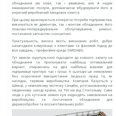
обладнання (як нове, так і вживане), але й надає
інжинірингові послуги, допомагаючи вбудовувати його в
існуючий виробничий ланцюжок клієнта.
При цьому враховуються конкретні потреби підприємства,
виконується як демонтаж, так і монтаж обладнання, його
планово-попереджувальне обслуговування, ремонт,
постачання запчастин і консалтинг.
Пунктуальність, висока якість виконаних робіт, добре
налагоджені комунікації з клієнтами та фаховий підхід до
всіх завдань – професійне кредо SWEDABO.
Тут звикли скрупульозно підходити до кожного запиту на
обладнання та пропонувати найбільш оптимальний
варіант, спираючись на два найбільш важливі для
підприємця критерії: час і гроші. А сьогодні це неможливо
без скорочення використання людської праці та, як
наслідок, термінів виробництва. Компанія базується у
Швеції, у невеликому містечку Сандбю, розташованому на
південному заході країни, за 150 км від Стокгольму. Саме
сюди з усіх куточків земної кулі надходять замовлення на
виробництво та постачання обладнання для
деревообробки та лісозаготівельних робіт.