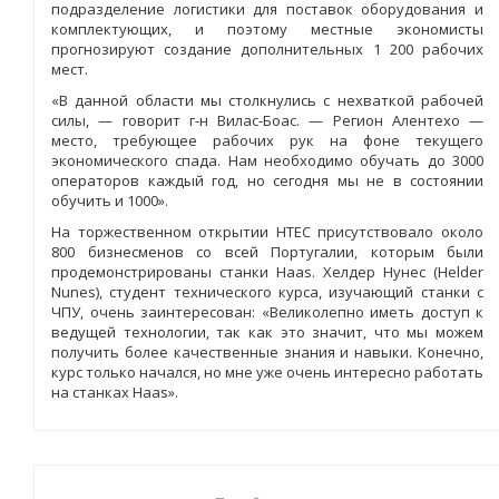
подразделение логистики для поставок оборудования и
комплектующих, и поэтому местные экономисты
прогнозируют создание дополнительных 1 200 рабочих
мест.
«В данной области мы столкнулись с нехваткой рабочей
силы, — говорит г-н Вилас-Боас. — Регион Алентехо —
место, требующее рабочих рук на фоне текущего
экономического спада. Нам необходимо обучать до 3000
операторов каждый год, но сегодня мы не в состоянии
обучить и 1000».
На торжественном открытии HTEC присутствовало около
800 бизнесменов со всей Португалии, которым были
продемонстрированы станки Haas. Хелдер Нунес (Helder
Nunes), студент технического курса, изучающий станки с
ЧПУ, очень заинтересован: «Великолепно иметь доступ к
ведущей технологии, так как это значит, что мы можем
получить более качественные знания и навыки. Конечно,
курс только начался, но мне уже очень интересно работать
на станках Haas».