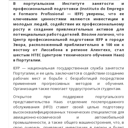
В португальском Институте занятости и
профессиональной подготовки (Instituto do Emprego
e Formaзгo Profissional — IEFP) уверены, что ее
ключевыми ценностями являются инвестиции в
молодых людей, содействие их профессиональному
росту и создание привлекательных активов для
потенциальных работодателей. Вполне логично, что
Центр профессиональной подготовки IEFP в городе
Эвора, расположенный приблизительно в 100 км к
востоку от Лиссабона в регионе Алентехо, стал
шестым HTEC (центром технического обучения Haas)
в Португалии.
IEFP — национальная государственная служба занятости
Португалии, и ее цель заключается в содействии созданию
рабочих мест и борьбе с безработицей посредством
применения прогрессивных методов и обучения.
Организация также помогает трудоустроиться студентам.
Открытое при поддержке португальского
представительства Haas отделение послепродажного
обслуживания (HFO) ставит своей целью подготовку
высококвалифицированных технических специалистов для
авиационно-космической и автомобильной
промышленности, а также общего машиностроения, что, в
свою очередь, привлечет инвестиции в регион и будет