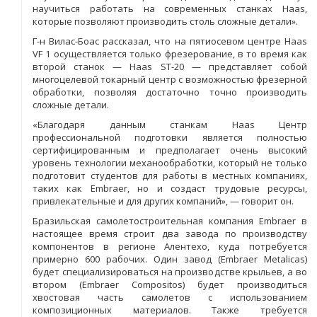
научиться работать на современных станках Haas,
которые позволяют производить столь сложные детали».
Г-н Вилас-Боас рассказал, что на пятиосевом центре Haas
VF 1 осуществляется только фрезерование, в то время как
второй станок — Haas ST-20 — представляет собой
многоцелевой токарный центр с возможностью фрезерной
обработки, позволяя достаточно точно производить
сложные детали.
«Благодаря данным станкам Haas Центр
профессиональной подготовки является полностью
сертифицированным и предполагает очень высокий
уровень технологии механообработки, который не только
подготовит студентов для работы в местных компаниях,
таких как Embraer, но и создаст трудовые ресурсы,
привлекательные и для других компаний», — говорит он.
Бразильская самолетостроительная компания Embraer в
настоящее время строит два завода по производству
компонентов в регионе Алентехо, куда потребуется
примерно 600 рабочих. Один завод (Embraer Metalicas)
будет специализироваться на производстве крыльев, а во
втором (Embraer Compositos) будет производиться
хвостовая часть самолетов с использованием
композиционных материалов. Также требуется