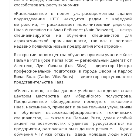
способствовать росту экономики.
«Расположенное в новом ультрасовременном здании
подразделение HTEC находится рядом с кафедрой
метрологии, — рассказывает исполнительный директор
Haas Automation г-н Алан Рейнвоет (Alain Reinvoet), — центр
специализируется на обучении специалистов для
аэрокосмической промышленности, так как в регионе
недавно появились новые предприятия этой отрасли».
В открытии нового центра обучения приняли участие: Хосе
Пальма Рита (Jose Palma Rita) — региональный делегат от
Алентехо, Луис Сильва (Luis Silva) — директор Центра
профессиональной подготовки в городе Эвора и Карлос
Вилас-Боас (Carlos Vilas-Boas) — директор португальского
представительства Haas.
«Очень важно, чтобы данное учебное заведение стало
центром мастерства для Иберийского полуострова.
Представленное оборудование последнего поколения
Haas, несомненно, приведет к значительным улучшениям
в обучении высококвалифицированных технических
специалистов, — сказал г-н Пальма Рита, делая особый
акцент на возможностях студентов трудоустроиться на
предприятии, расположенном в данном регионе. — Курсы
обучения ЧПУ уже открыты. Здесь молодые люди могут