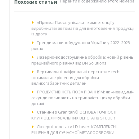
Перейти к содержанию этого номера
Похожие статьи
«Пригма-Прес»: унікальні компетенції у
виробництві автоматів для виготовлення продукції
із дроту
Тренди машинобудування України у 2022–2025
роках
Лазерно-водоструминна обробка: новий рівень
прецизійного різання від DN Solutions
Вертикальні шліфувальні верстати e-tech:
оптимальне рішення для обробки
великогабаритних деталей
ПРОДУКТИВНІСТЬ ПОЗА РІЗАННЯМ: як «невидимі»
секунди впливають на тривалість циклу обробки
деталі
Станини з Granitan® ОСНОВА ТОЧНОСТІ
КРУГЛОШЛІФУВАЛЬНИХ ВЕРСТАТІВ STUDER
Лазерні верстати LD Laser: КОМПЛЕКСНІ
РІШЕННЯ ДЛЯ СУЧАСНОЇ МЕТАЛООБРОБКИ