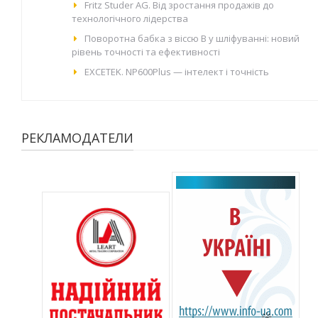
Fritz Studer AG. Від зростання продажів до
технологічного лідерства
Поворотна бабка з віссю B у шліфуванні: новий
рівень точності та ефективності
EXCETEK. NP600Plus — інтелект і точність
РЕКЛАМОДАТЕЛИ