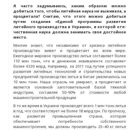
Я часто задумываюсь, каким образом можно
добиться того, чтобы литейная наука не выживала, а
процветала? Считаю, что этого можно добиться
путем создания «Единой программы развития
литейного производства в Украине», в которой оте­
чественная наука должна занимать свое достойное
место.
Многие знают, что независимо от кризиса литейное
производство живет и процветает во всем мире.
Ежегодное мировое производство литья составляет более
110 млн тонн, что в денежном эквиваленте составляет
более €330 млрд. Например, за 2011 год путем успешного
развития литейных технологий и строительства новых
предприятий производство литья в Китае увеличилось на
10 млн тонн. Наша отрасль не умирает, а процветает и
является основной заготовительной базой тяжелой
индустрии, составляя 50–90% от стоимости любой
машиностроительной продукции.
В то же время в Украине производят всего 1 млн тонн литья
в год, что соответствует не более 18 млрд грн. По прогнозу,
как развитая промышленная страна, которая
обеспечивает потребности собственного
машиностроения, мы должны производить 25–40 кг литья