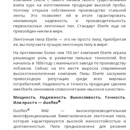
взяла курс на изготовление продукции высокой пробы,
поэтому открыла собственное производство стальной
ленты. Это позволяет ей в итоге гарантировать
неизменную надежность и производительность
первоклассных ленточных пил. Стандарт Eberle еще не
превзойден никем в мире.
Ленточная пила Eberle — это не просто пила, приобретая
ее, вы получаете лучшую ленточную пилу в мире!
На протяжении более чем 150 лет компания Eberle играла
решающую роль в развитии пильных технологий. Все
началось в 1836 году с маленького завода по производству
лобзиков. Сейчас на его месте выросла современная
высокотехнологичная компания. Пилы Eberle заслужили
превосходную репутацию среди всех мировых
потребителей. Надежность и точность продукции сделали
имя Eberle синонимом словосочетания «высокое качество».
Мощность. Надежность. Выносливость. Точность.
®
Или просто — duoflex
®
Duoflex
М42 — высокопроизводительная
многофункциональная биметаллическая ленточная пила,
которая характеризуется высокой износостойкостью и
долговечностью. Пила предназначена для резания