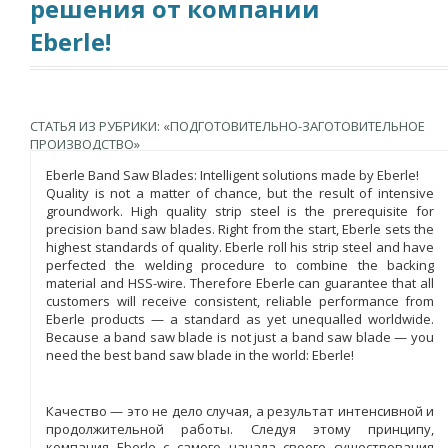
решения от компании
Eberle!
СТАТЬЯ ИЗ РУБРИКИ: «ПОДГОТОВИТЕЛЬНО-ЗАГОТОВИТЕЛЬНОЕ
ПРОИЗВОДСТВО»
Eberle Band Saw Blades: Intelligent solutions made by Eberle!
Quality is not a matter of chance, but the result of intensive
groundwork. High quality strip steel is the prerequisite for
precision band saw blades. Right from the start, Eberle sets the
highest standards of quality. Eberle roll his strip steel and have
perfected the welding procedure to combine the backing
material and HSS-wire. Therefore Eberle can guarantee that all
customers will receive consistent, reliable performance from
Eberle products — a standard as yet unequalled worldwide.
Because a band saw blade is not just a band saw blade — you
need the best band saw blade in the world: Eberle!
Качество — это не дело случая, а результат интенсивной и
продолжительной работы. Следуя этому принципу,
компания Eberle с самого начала своего существования