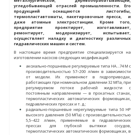
металлургической, деревообрабатывающей,
угледобывающей отраслей промышленности. Его
продукцией оснащаются листогибы,
термопластавтоматы, пакетировочные пресса, и
даже атомные электростанции. Кроме того,
предприятие проектирует, изготавливает,
ремонтирует, модернизирует, испытывает,
осуществляет наладку и диагностику различных
гидравлических машин и систем.
В настоящее время предприятие специализируется на
изготовлении насосов следующих модификаций:
аксиально-поршневые регулируемые типа НА…74 М с
производительностью 57–200 л/мин в зависимости
от модели. Их применяют в гидроприводах,
работающих при номинальном давлении 32 МПа, при
регулируемом потоке рабочей жидкости с
постоянным направлением — в прокатных станах,
термопластических автоматических формовщиках,
гидравлических прессах и т. д.;
радиально-поршневые нерегулируемые типа 50 НР
высокого давления (50 МПа) с производительностью
5,5–422 л/мин, применяемые в гидравлических
прессах для глубокой вытяжки сосудов,
термопластических автоматических формовщиках, в