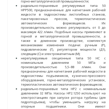
горно-металлургической промышленности;
радиально-поршневые регулируемые типа 50
НРР500, предназначенные для нагнетания рабочей
жидкости в гидросистемы листогибных станков,
пакетировочных прессов, термопластических
автоматических формовщиков. Их
производительность можно регулировать от 0 до
максимум 422 л/мин. Подобные насосы применяют в
горной и металлургической промышленности, а
также в доменном производстве, комплектуя
механизмами изменения подачи: ручным (Р),
гидравлическим (Г), регулятором мощности (Д1),
следящим (С) и электромагнитным (М);
нерегулируемые секционные типа 50 НС с
номинальным давлением 50 МПа и
производительностью 5,5–88 л/мин. Они
предназначены для нагнетания рабочей жидкости в
гидросистемы подъемников, кузнечно-прессового
оборудования, горно-металлургических установок,
термопластических автоматических формовщиков;
радиально-поршневые типа НР2 с номинальным
давлением 32 МПа. Насосы НР2.1250 используют на
электростанциях при запуске ротора турбины (для
гидроподъема), чтобы уменьшить нагрузку на
опорные подшипники. Они имеют