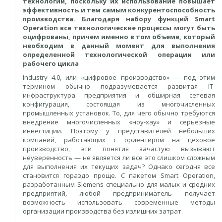
технологий, поскольку их использование повышает
эффективность и тем самым конкурентоспособность
производства. Благодаря набору функций Smart
Operation все технологические процессы могут быть
оцифрованы, причем именно в том объеме, который
необходим в данный момент для выполнения
определенной технологической операции или
рабочего цикла
Industry 4.0, или «цифровое производство» — под этим
термином обычно подразумевается развитая IT-
инфраструктура предприятия и обширная сетевая
конфигурация, состоящая из многочисленных
промышленных установок. То, для чего обычно требуются
внедрение многочисленных «ноу-хау» и серьезные
инвестиции. Поэтому у представителей небольших
компаний, работающих с ориентиром на цеховое
производство, эти понятия зачастую вызывают
неуверенность — не является ли все это слишком сложным
для выполнения их текущих задач? Однако сегодня все
становится гораздо проще. С пакетом Smart Operation,
разработанным Siemens специально для малых и средних
предприятий, любой предприниматель получает
возможность использовать современные методы
организации производства без излишних затрат.