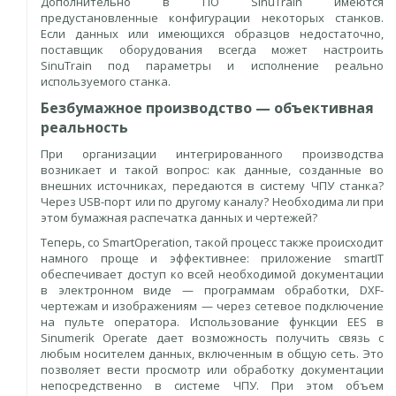
Дополнительно в ПО SinuTrain имеются
предустановленные конфигурации некоторых станков.
Если данных или имеющихся образцов недостаточно,
поставщик оборудования всегда может настроить
SinuTrain под параметры и исполнение реально
используемого станка.
Безбумажное производство — объективная
реальность
При организации интегрированного производства
возникает и такой вопрос: как данные, созданные во
внешних источниках, передаются в систему ЧПУ станка?
Через USB-порт или по другому каналу? Необходима ли при
этом бумажная распечатка данных и чертежей?
Теперь, со SmartOperation, такой процесс также происходит
намного проще и эффективнее: приложение smartIT
обеспечивает доступ ко всей необходимой документации
в электронном виде — программам обработки, DXF-
чертежам и изображениям — через сетевое подключение
на пульте оператора. Использование функции EES в
Sinumerik Operate дает возможность получить связь с
любым носителем данных, включенным в общую сеть. Это
позволяет вести просмотр или обработку документации
непосредственно в системе ЧПУ. При этом объем