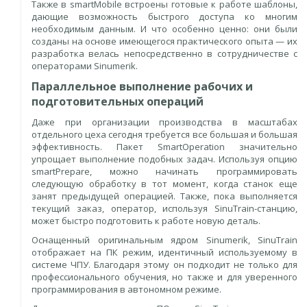
Также в smartMobile встроены готовые к работе шаблоны,
дающие возможность быстрого доступа ко многим
необходимым данным. И что особенно ценно: они были
созданы на основе имеющегося практического опыта — их
разработка велась непосредственно в сотрудничестве с
операторами Sinumerik.
Параллельное выполнение рабочих и
подготовительных операций
Даже при организации производства в масштабах
отдельного цеха сегодня требуется все большая и большая
эффективность. Пакет SmartOperation значительно
упрощает выполнение подобных задач. Используя опцию
smartPrepare, можно начинать программировать
следующую обработку в тот момент, когда станок еще
занят предыдущей операцией. Также, пока выполняется
текущий заказ, оператор, используя SinuTrain-станцию,
может быстро подготовить к работе новую деталь.
Оснащенный оригинальным ядром Sinumerik, SinuTrain
отображает на ПК режим, идентичный используемому в
системе ЧПУ. Благодаря этому он подходит не только для
профессионального обучения, но также и для уверенного
программирования в автономном режиме.