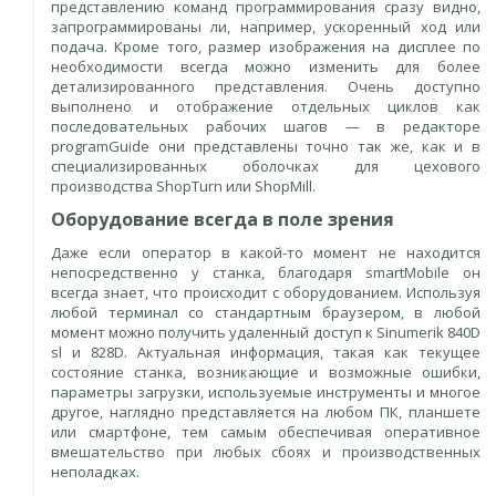
представлению команд программирования сразу видно,
запрограммированы ли, например, ускоренный ход или
подача. Кроме того, размер изображения на дисплее по
необходимости всегда можно изменить для более
детализированного представления. Очень доступно
выполнено и отображение отдельных циклов как
последовательных рабочих шагов — в редакторе
programGuide они представлены точно так же, как и в
специализированных оболочках для цехового
производства ShopTurn или ShopMill.
Оборудование всегда в поле зрения
Даже если оператор в какой-то момент не находится
непосредственно у станка, благодаря smartMobile он
всегда знает, что происходит с оборудованием. Используя
любой терминал со стандартным браузером, в любой
момент можно получить удаленный доступ к Sinumerik 840D
sl и 828D. Актуальная информация, такая как текущее
состояние станка, возникающие и возможные ошибки,
параметры загрузки, используемые инструменты и многое
другое, наглядно представляется на любом ПК, планшете
или смартфоне, тем самым обеспечивая оперативное
вмешательство при любых сбоях и производственных
неполадках.