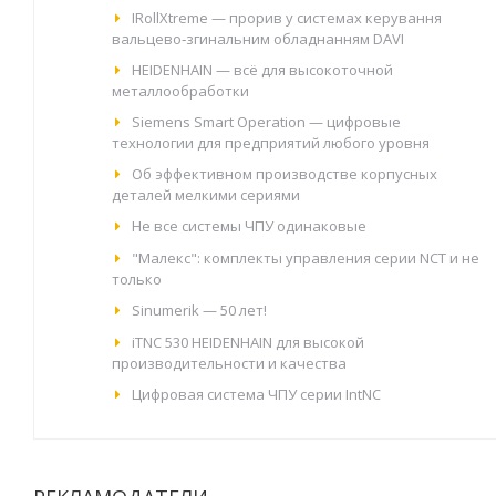
IRollXtreme — прорив у системах керування
вальцево‑згинальним обладнанням DAVI
HEIDENHAIN — всё для высокоточной
металлообработки
Siemens Smart Operation — цифровые
технологии для предприятий любого уровня
Об эффективном производстве корпусных
деталей мелкими сериями
Не все системы ЧПУ одинаковые
"Малекс": комплекты управления серии NCT и не
только
Sinumerik — 50 лет!
іTNC 530 HEIDENHAIN для высокой
производительности и качества
Цифровая система ЧПУ серии IntNC