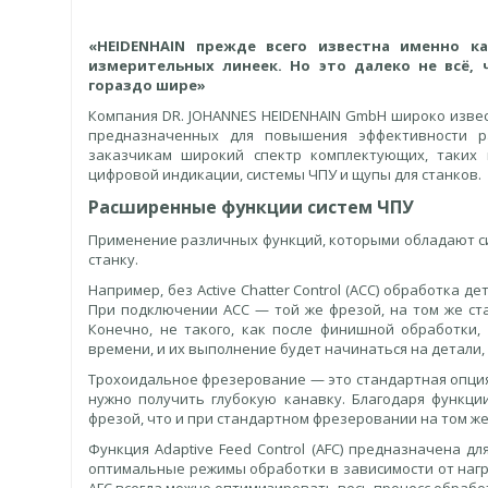
«HEIDENHAIN прежде всего известна именно к
измерительных линеек. Но это далеко не всё,
гораздо шире»
Компания DR. JOHANNES HEIDENHAIN GmbH широко изве
предназначенных для повышения эффективности р
заказчикам широкий спектр комплектующих, таких к
цифровой индикации, системы ЧПУ и щупы для станков.
Расширенные функции систем ЧПУ
Применение различных функций, которыми обладают с
станку.
Например, без Active Chatter Control (ACC) обработка 
При подключении ACC — той же фрезой, на том же ста
Конечно, не такого, как после финишной обработки
времени, и их выполнение будет начинаться на детал
Трохоидальное фрезерование — это стандартная опция
нужно получить глубокую канавку. Благодаря функц
фрезой, что и при стандартном фрезеровании на том же
Функция Adaptive Feed Control (AFC) предназначена 
оптимальные режимы обработки в зависимости от нагр