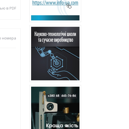
ью в PDF
о номера