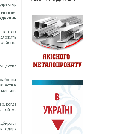
директор
говоря,
одукции
онентов,
дложить
тройства
мущества
бработки.
ачества.
о меньше
р, когда
ь той же
одбирает
лагодаря