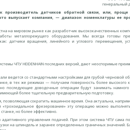
генеральный 
ак производитель датчиков обратной связи, или, проще 
 что выпускает компания, — диапазон номенклатуры ее пр
стна на мировом рынке как разработчик высококачественных комп
аботы металлорежущего оборудования. Мы всегда готовы пре
ак: датчики вращения, линейного и углового перемещения, ус
истемы ЧПУ HEIDENHAIN последних версий, дают неоспоримые преи
детали ведется со стандартными настройками для грубой черновой о
нке, в тех же режимах — получаем поверхность более высокого к
, но последующие доводочные операции будут занимать намног
и, имеющей более тщательную предварительную подготовку.
, позволяющая сократить машинное время. Она актуальна, наприме
ии «трохоидальное фрезерование» эту операцию можно выполнят
 станке, но более эффективно.
для адаптивного управления подачей. При этом система ЧПУ сама п
узки на шпиндель и заранее определенных граничных значений. Б