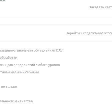
тки.
Заказать стат
Перейти к содержанию этог
 вальцево‑згинальним обладнанням DAVI
ообработки
огии для предприятий любого уровня
еталей мелкими сериями
 не только
ельности и качества