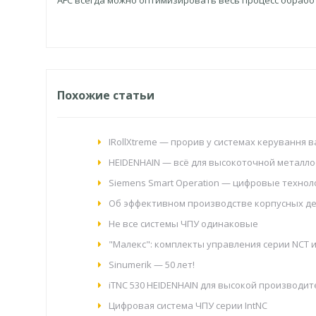
AFC всегда можно оптимизировать весь процесс обрабо
Похожие статьи
IRollXtreme — прорив у системах керування
HEIDENHAIN — всё для высокоточной металл
Siemens Smart Operation — цифровые технол
Об эффективном производстве корпусных д
Не все системы ЧПУ одинаковые
"Малекс": комплекты управления серии NCT и
Sinumerik — 50 лет!
іTNC 530 HEIDENHAIN для высокой производит
Цифровая система ЧПУ серии IntNC